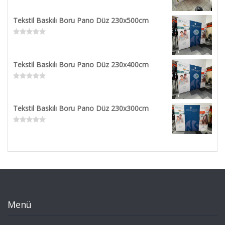
0
out
Tekstil Baskılı Boru Pano Düz 230x500cm
of
5
Rated
0
out
Tekstil Baskılı Boru Pano Düz 230x400cm
of
5
Rated
0
out
Tekstil Baskılı Boru Pano Düz 230x300cm
of
5
Rated
0
out
of
5
Menü