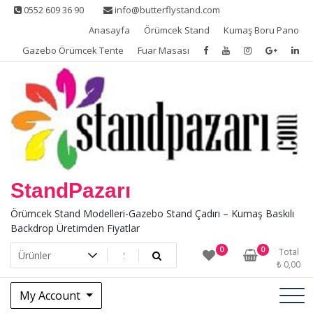
Skip
0552 609 36 90
info@butterflystand.com
to
Anasayfa
Örümcek Stand
Kumaş Boru Pano
content
Gazebo Örümcek Tente
Fuar Masası
StandPazarı
Örümcek Stand Modelleri-Gazebo Stand Çadırı – Kumaş Baskılı
Backdrop Üretimden Fiyatlar
0
0
Total
₺
0,00
My Account