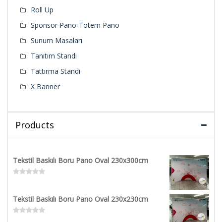
Roll Up
Sponsor Pano-Totem Pano
Sunum Masaları
Tanıtım Standı
Tattırma Standı
X Banner
Products
Tekstil Baskılı Boru Pano Oval 230x300cm
Rated
0
out
Tekstil Baskılı Boru Pano Oval 230x230cm
of
5
Rated