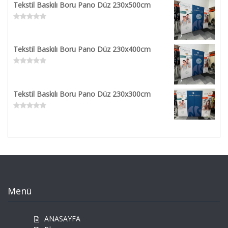
Tekstil Baskılı Boru Pano Düz 230x500cm
of
5
Rated
0
out
Tekstil Baskılı Boru Pano Düz 230x400cm
of
5
Rated
0
out
Tekstil Baskılı Boru Pano Düz 230x300cm
of
5
Rated
0
out
of
5
Menü
ANASAYFA