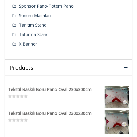
Sponsor Pano-Totem Pano
Sunum Masaları
Tanıtım Standı
Tattırma Standı
X Banner
Products
Tekstil Baskılı Boru Pano Oval 230x300cm
Rated
0
out
Tekstil Baskılı Boru Pano Oval 230x230cm
of
5
Rated
0
out