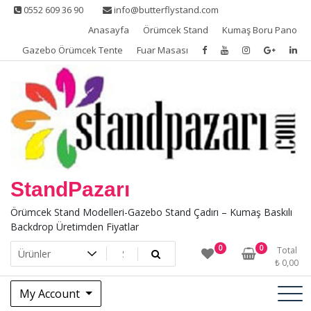
Skip
0552 609 36 90
info@butterflystand.com
to
Anasayfa
Örümcek Stand
Kumaş Boru Pano
content
Gazebo Örümcek Tente
Fuar Masası
StandPazarı
Örümcek Stand Modelleri-Gazebo Stand Çadırı – Kumaş Baskılı
Backdrop Üretimden Fiyatlar
0
0
Total
₺
0,00
My Account