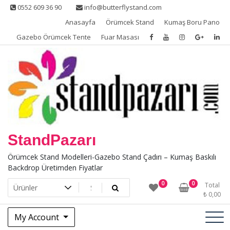
Skip
0552 609 36 90
info@butterflystand.com
to
Anasayfa
Örümcek Stand
Kumaş Boru Pano
content
Gazebo Örümcek Tente
Fuar Masası
StandPazarı
Örümcek Stand Modelleri-Gazebo Stand Çadırı – Kumaş Baskılı
Backdrop Üretimden Fiyatlar
0
0
Total
₺
0,00
My Account