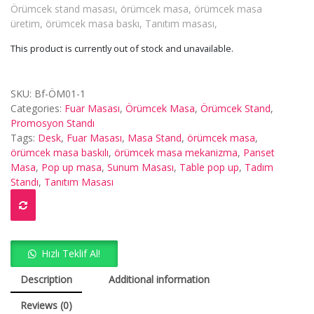
Örümcek stand masası, örümcek masa, örümcek masa
üretim, örümcek masa baskı, Tanıtım masası,
This product is currently out of stock and unavailable.
SKU:
Bf-ÖM01-1
Categories:
Fuar Masası
,
Örümcek Masa
,
Örümcek Stand
,
Promosyon Standı
Tags:
Desk
,
Fuar Masası
,
Masa Stand
,
örümcek masa
,
örümcek masa baskılı
,
örümcek masa mekanizma
,
Panset
Masa
,
Pop up masa
,
Sunum Masası
,
Table pop up
,
Tadım
Standı
,
Tanıtım Masası
Hızlı Teklif Al!
Description
Additional information
Reviews (0)