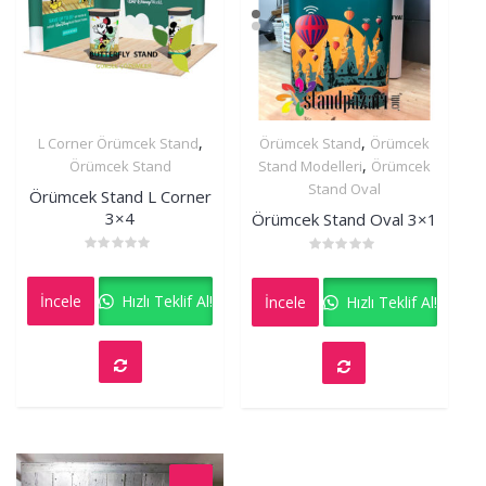
,
,
L Corner Örümcek Stand
Örümcek Stand
Örümcek
İncele
İncele
,
Örümcek Stand
Stand Modelleri
Örümcek
Stand Oval
Örümcek Stand L Corner
3×4
Örümcek Stand Oval 3×1
Rated
Rated
0
0
out
out
İncele
Hızlı Teklif Al!
İncele
Hızlı Teklif Al!
of
of
5
5