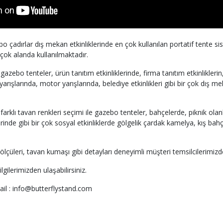
çadırlar dış mekan etkinliklerinde en çok kullanılan portatif tente sis
çok alanda kullanılmaktadır.
 gazebo tenteler, ürün tanıtım etkinliklerinde, firma tanıtım etkinlikleri
arışlarında, motor yarışlarında, belediye etkinlikleri gibi bir çok dış me
 farklı tavan renkleri seçimi ile gazebo tenteler, bahçelerde, piknik ola
rinde gibi bir çok sosyal etkinliklerde gölgelik çardak kamelya, kış bah
çüleri, tavan kumaşı gibi detayları deneyimli müşteri temsilcilerimizde
bilgilerimizden ulaşabilirsiniz.
ail : info@butterflystand.com