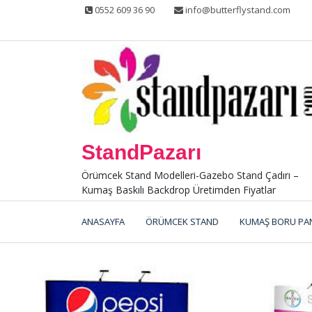
Skip
0552 609 36 90
info@butterflystand.com
to
content
StandPazarı
Örümcek Stand Modelleri-Gazebo Stand Çadırı –
Kumaş Baskılı Backdrop Üretimden Fiyatlar
ANASAYFA
ÖRÜMCEK STAND
KUMAŞ BORU PA