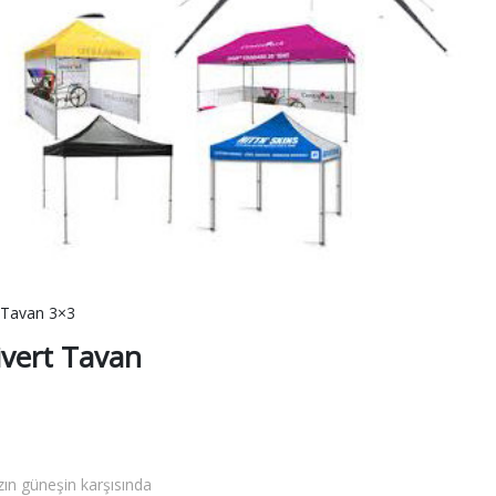
 Tavan 3×3
vert Tavan
zın güneşin karşısında