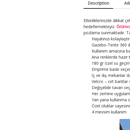
Description
Add
Etkinliklerinizde dikkat
hedeflemekteyiz.
Örümce
pozlama sunmaktadır. Ta
Hayatınızı kolaylaştırac
Gazebo-Tente 360 dere
Kullanım amacına bağl
Ana renklerde hazır ta
180 gr özel su geçirmez
Emprime baskı seçeneğ
İç ve dış mekanlar da h
Velcro – cırt bantlar sa
Değişebilir tavan seçen
Her zemine uygula
Yan yana kullanma seçene
Özel oluklar sayesinde
4 mevsim kullanım