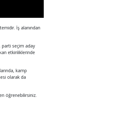
temidir. İş alanından
n, parti seçim aday
kan etkinliklerinde
nlarında, kamp
çesi olarak da
n öğrenebilirsiniz.