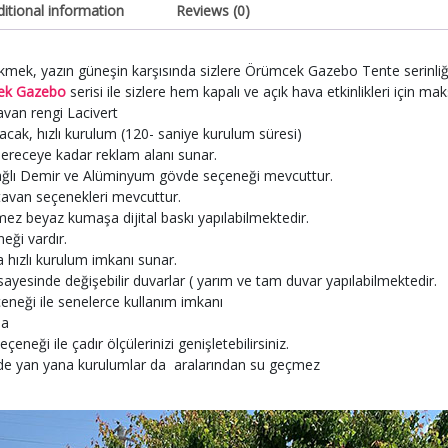
itional information
Reviews (0)
 çekmek, yazın güneşin karşısında sizlere Örümcek Gazebo Tente serinli
k Gazebo
serisi ile sizlere hem kapalı ve açık hava etkinlikleri için
van rengi Lacivert
ak, hızlı kurulum (120- saniye kurulum süresi)
ceye kadar reklam alanı sunar.
ı Demir ve Alüminyum gövde seçeneği mevcuttur.
van seçenekleri mevcuttur.
 beyaz kumaşa dijital baskı yapılabilmektedir.
i vardır.
ızlı kurulum imkanı sunar.
yesinde değişebilir duvarlar ( yarım ve tam duvar yapılabilmektedir.
eği ile senelerce kullanım imkanı
ma
ği ile çadır ölçülerinizi genişletebilirsiniz.
 yan yana kurulumlar da aralarından su geçmez