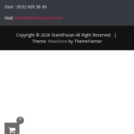
Gsm : 0532 609 36 90
Mail:
info@butterflystand.com
Copyright © 2026 StandPazarı All Right Reserved.
|
Theme:
NewStore
by ThemeFarmer
0