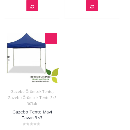
,
Gazebo Örümcek Tente
İncele
Gazebo Örümcek Tente 3x3
30'luk
Gazebo Tente Mavi
Tavan 3×3
Rated