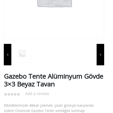
Gazebo Tente Alüminyum Gövde
3×3 Beyaz Tavan
Add a review.
Etkinliklerinizde dikkat çekmek, yazın güneşin karşısında
sizlere Örümcek Gazebo Tente serinliğini sunmayı