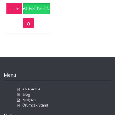
0
out
İncele
Hızlı Teklif Al!
of
5
Menü
ANASAYFA
Blog
Mağaza
Örümcek Stand