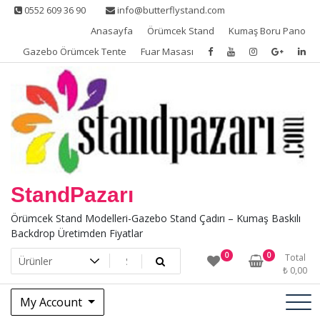
Skip
0552 609 36 90
info@butterflystand.com
to
Anasayfa
Örümcek Stand
Kumaş Boru Pano
content
Gazebo Örümcek Tente
Fuar Masası
StandPazarı
Örümcek Stand Modelleri-Gazebo Stand Çadırı – Kumaş Baskılı
Backdrop Üretimden Fiyatlar
0
0
Total
₺
0,00
My Account