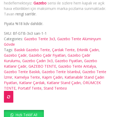
hedeflemekteyiz.
Gazebo
serisi ile sizlere hem kapalı ve açık
hava etkinlikleri için maksimum marka pozlama sunmaktadır.
Tavan
rengi sarı’dır.
Fiyata %18 kdv dahildir.
SKU:
Bf-GTB-3x3 sarı-1-1
Categories:
Gazebo Tente 3x3
,
Gazebo Tente Alüminyum
Gövde
Tags:
Baskılı Gazebo Tente
,
Çardak Tente
,
Erkinlik Çadırı
,
Gazebo Çadır
,
Gazebo Çadır Fiyatları
,
Gazebo Çadır
Kurulumu
,
Gazebo Çadırı 3x3
,
Gazebo Fiyatları
,
Gazebo
Katlanır Çadır
,
GAZEBO TENTE
,
Gazebo Tente Antalya
,
Gazebo Tente Baskılı
,
Gazebo Tente İstanbul
,
Gazebo Tente
İzmir
,
Kamelya Tente
,
Kapm Çadırı
,
Katlanabilir Stand Çadırı
Fiyatları
,
Katlanır Çardak
,
Katlanır Stand Çadırı
,
ÖRÜMCEK
TENTE
,
Portatif Tente
,
Stand Tentesi
Hızlı Teklif Al!