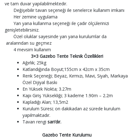
ve tam duvar yapılabilmektedir.
Değişebilir tavan seçeneği ile senelerce kullanım imkanı
Her zemine uygulama
Yan yana kullanma seçeneği ile çadır ölçülerinizi
genişletebilirsiniz.
Özel oluklar sayesinde yan yana kurulumlar da
aralarından su geçmez
4 mevsim kullanım
3×3 Gazebo Tente Teknik Özellikleri
Ağırlık; 25kg
Katlandığında Boyut;155cm x 42cm x 35cm
Renk Seçeneği; Beyaz, Kırmızı, Mavi, Siyah, Markaya
Özel Dijiyal Baskı
En Yüksek Nokta; 3.27m
Kapı Giriş Yüksekliği; 3 kademe 1.90m – 2.2m
Kapladığı Alan; 13,5m2
Kurulum Süresi; on dakikadan az sürede kurulum
yapılmaktadır.
Tavan rengi
sarı’dır.
Gazebo Tente Kurulumu