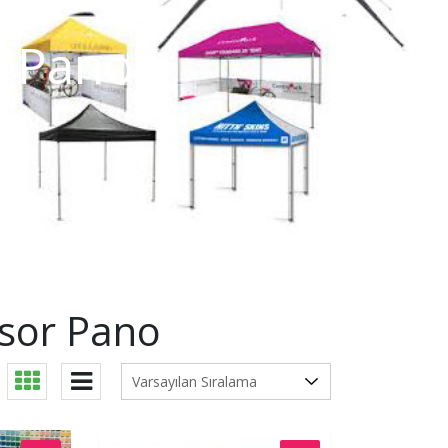
r Pano
nsor Pano