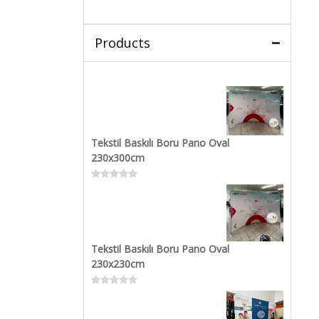
Products
Tekstil Baskılı Boru Pano Oval
230x300cm
Rated
0
out
of
5
Tekstil Baskılı Boru Pano Oval
230x230cm
Rated
0
out