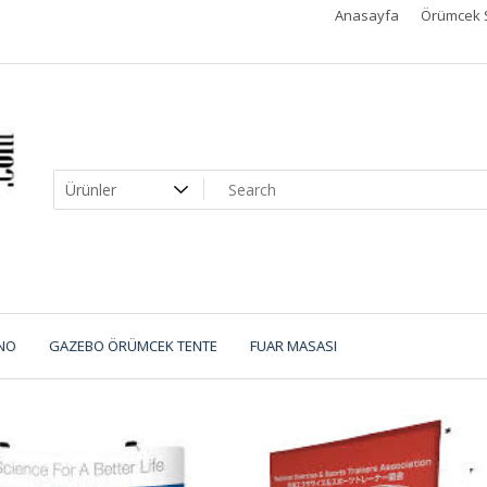
Anasayfa
Örümcek 
NO
GAZEBO ÖRÜMCEK TENTE
FUAR MASASI