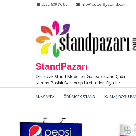
Skip
0552 609 36 90
info@butterflystand.com
to
content
StandPazarı
Örümcek Stand Modelleri-Gazebo Stand Çadırı –
Kumaş Baskılı Backdrop Üretimden Fiyatlar
ANASAYFA
ÖRÜMCEK STAND
KUMAŞ BORU PA