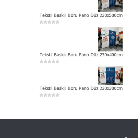
of
5
Tekstil Baskılı Boru Pano Düz 230x500cm
Rated
0
out
of
5
Tekstil Baskılı Boru Pano Düz 230x400cm
Rated
0
out
of
5
Tekstil Baskılı Boru Pano Düz 230x300cm
Rated
0
out
of
5