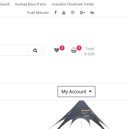
Stand
Kumaş Boru Pano
Gazebo Örümcek Tente
Fuar Masası
0
0
Total
₺
0,00
My Account