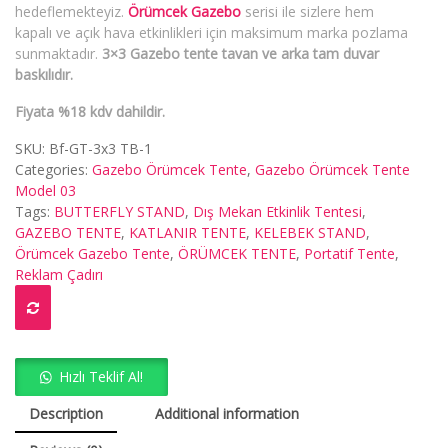
hedeflemekteyiz.
Örümcek Gazebo
serisi ile sizlere hem
kapalı ve açık hava etkinlikleri için maksimum marka pozlama
sunmaktadır.
3×3 Gazebo tente tavan ve arka tam duvar
baskılıdır.
Fiyata %18 kdv dahildir.
SKU:
Bf-GT-3x3 TB-1
Categories:
Gazebo Örümcek Tente
,
Gazebo Örümcek Tente
Model 03
Tags:
BUTTERFLY STAND
,
Dış Mekan Etkinlik Tentesi
,
GAZEBO TENTE
,
KATLANIR TENTE
,
KELEBEK STAND
,
Örümcek Gazebo Tente
,
ÖRÜMCEK TENTE
,
Portatif Tente
,
Reklam Çadırı
Hızlı Teklif Al!
Description
Additional information