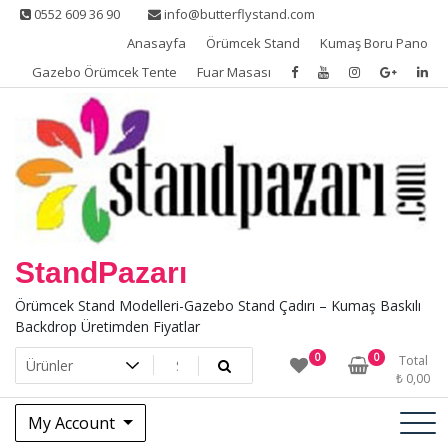
Skip
0552 609 36 90
info@butterflystand.com
to
Anasayfa
Örümcek Stand
Kumaş Boru Pano
content
Gazebo Örümcek Tente
Fuar Masası
StandPazarı
Örümcek Stand Modelleri-Gazebo Stand Çadırı – Kumaş Baskılı
Backdrop Üretimden Fiyatlar
0
0
Total
₺
0,00
My Account