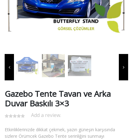
Gazebo Tente Tavan ve Arka
Duvar Baskılı 3×3
Add a review.
Etkinliklerinizde dikkat çekmek, yazın güneşin karşısında
sizlere Örümcek Gazebo Tente serinliğini sunmayı