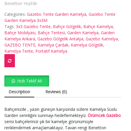
Benetton Yeşil’dir.
Categories:
Gazebo Tente Garden Kamelya
,
Gazebo Tente
Garden Kamelya 3x3M
Tags:
3x3 Gazebo Tente
,
Bahçe Gölgelik
,
Bahçe Kamelya
,
Bahçe Mobilyası
,
Bahçe Tentesi
,
Garden Kamelya
,
Garden
Kamelya Ankara
,
Gazebo Gölgelik Antalya
,
Gazebo Kamelya
,
GAZEBO TENTE
,
Kamelya Çardak
,
Kamelya Gölgelik
,
Kamelya Tente
,
Portatif Kamelya
Hızlı Teklif Al!
Description
Reviews (0)
Bahçenizde , yazın güneşin karşısında sizlere Kamelya Süslü
Garden serinliğini sunmayı hedeflemekteyiz.
Örümcek Gazebo
serisi bahçelerinizi şık bir kamelye görünümüyle
renklendirmek amaçlamaktayız. Tavan rengi Benetton