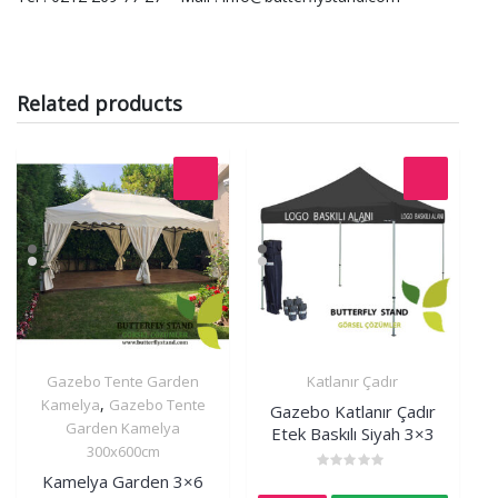
Related products
Gazebo Tente Garden
Katlanır Çadır
İncele
İncele
,
Kamelya
Gazebo Tente
Gazebo Katlanır Çadır
Garden Kamelya
Etek Baskılı Siyah 3×3
300x600cm
Kamelya Garden 3×6
Rated
0