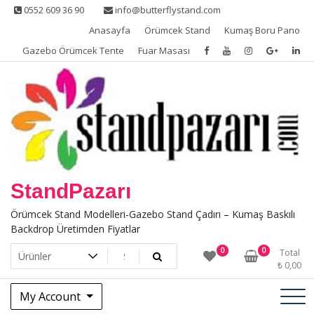
Skip
0552 609 36 90
info@butterflystand.com
to
Anasayfa
Örümcek Stand
Kumaş Boru Pano
content
Gazebo Örümcek Tente
Fuar Masası
StandPazarı
Örümcek Stand Modelleri-Gazebo Stand Çadırı – Kumaş Baskılı
Backdrop Üretimden Fiyatlar
0
0
Total
₺
0,00
My Account