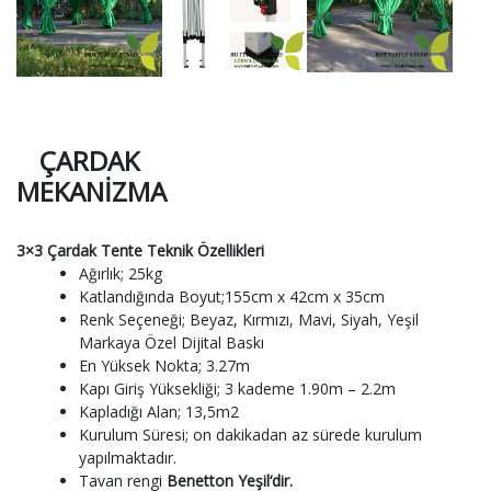
ÇARDAK
MEKANİZMA
3×3 Çardak Tente Teknik Özellikleri
Ağırlık; 25kg
Katlandığında Boyut;155cm x 42cm x 35cm
Renk Seçeneği; Beyaz, Kırmızı, Mavi, Siyah, Yeşil
Markaya Özel Dijital Baskı
En Yüksek Nokta; 3.27m
Kapı Giriş Yüksekliği; 3 kademe 1.90m – 2.2m
Kapladığı Alan; 13,5m2
Kurulum Süresi; on dakikadan az sürede kurulum
yapılmaktadır.
Tavan rengi
Benetton Yeşil
‘dir.