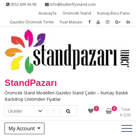
Skip
0552 609 36 90
info@butterflystand.com
to
Anasayfa
Örümcek Stand
Kumaş Boru Pano
content
Gazebo Örümcek Tente
Fuar Masası
StandPazarı
Örümcek Stand Modelleri-Gazebo Stand Çadırı – Kumaş Baskılı
Backdrop Üretimden Fiyatlar
0
0
Total
₺
0,00
My Account