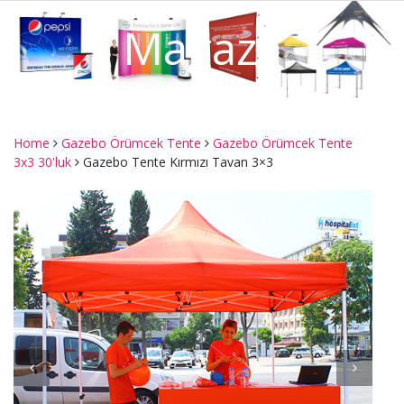
Mağaza
Home
Gazebo Örümcek Tente
Gazebo Örümcek Tente
3x3 30'luk
Gazebo Tente Kırmızı Tavan 3×3