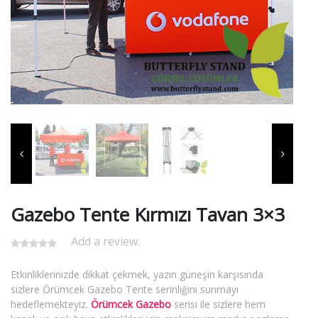
Gazebo Tente Kırmızı Tavan 3×3
Add a review.
Etkinliklerinizde dikkat çekmek, yazın güneşin karşısında
sizlere Örümcek Gazebo Tente serinliğini sunmayı
hedeflemekteyiz.
Örümcek Gazebo
serisi ile sizlere hem