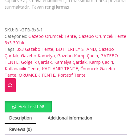
kapalı ve açık hava etkinlikleri için maksimum marka pozlama
sunmaktadır. Tavan rengi
kırmızı
SKU:
Bf-GTB-3x3-1
Categories:
Gazebo Örümcek Tente
,
Gazebo Örümcek Tente
3x3 30'luk
Tags:
3x3 Gazebo Tente
,
BUTTERFLY STAND
,
Gazebo
Çardak
,
Gazebo Kamelya
,
Gazebo Kamp Çadırı
,
GAZEBO
TENTE
,
Gölgelik Çardak
,
Kamelya Çardak
,
Kamp Çadırı
,
Katlanabilir Tente
,
KATLANIR TENTE
,
Örümcek Gazebo
Tente
,
ÖRÜMCEK TENTE
,
Portatif Tente
Hızlı Teklif Al!
Description
Additional information
Reviews (0)