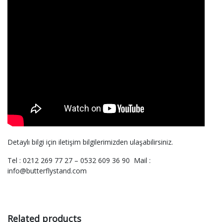
Detaylı bilgi için iletişim bilgilerimizden ulaşabilirsiniz.
Tel : 0212 269 77 27 – 0532 609 36 90 Mail :
info@butterflystand.com
Related products