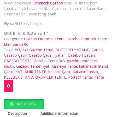
hedeflemekteyiz.
Örümcek Gazebo
serisi ile sizlere hem
kapalı ve açık hava etkinlikleri için maksimum marka pozlama
sunmaktadır. Tavan
rengi siyah
Fiyata %18 kdv hariçtir.
SKU:
Bf-GTB-3x3 mavi-1-1
Categories:
Gazebo Örümcek Tente
,
Gazebo Örümcek Tente
Etek Baskılı 06
Tags:
3x3
,
3x3 Gazebo Tente
,
BUTTERFLY STAND
,
Çardak
,
Gazebo Çadır
,
Gazebo Çadır Fiyatları
,
Gazebo Fiyatları
,
GAZEBO TENTE
,
Gazebo Tente 3x3
,
gazebo tente etek
baskılı
,
Gazebo Tente Fiyat
,
Kamelya Tente
,
katlanabilir Stand
Çadırı
,
KATLANIR TENTE
,
Katlanır Çadır
,
Katlanır Çardak
,
KELEBEK STAND
,
ÖRÜMCEK TENTE
,
Portatif Tente
,
Tente
Hızlı Teklif Al!
Description
Additional information