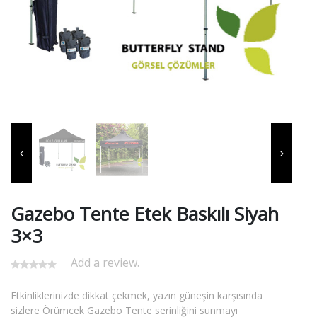
Gazebo Tente Etek Baskılı Siyah
3×3
Add a review.
Etkinliklerinizde dikkat çekmek, yazın güneşin karşısında
sizlere Örümcek Gazebo Tente serinliğini sunmayı