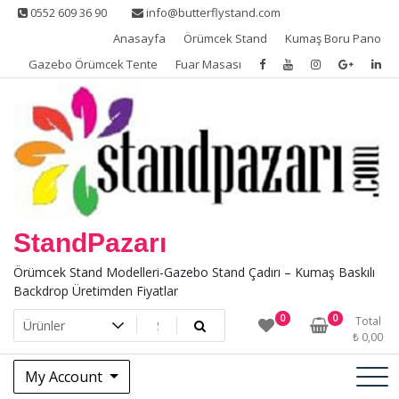
Skip
0552 609 36 90
info@butterflystand.com
to
Anasayfa
Örümcek Stand
Kumaş Boru Pano
content
Gazebo Örümcek Tente
Fuar Masası
StandPazarı
Örümcek Stand Modelleri-Gazebo Stand Çadırı – Kumaş Baskılı
Backdrop Üretimden Fiyatlar
0
0
Total
₺
0,00
My Account