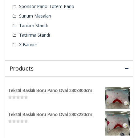
Sponsor Pano-Totem Pano
Sunum Masaları
Tanıtım Standı
Tattırma Standı
X Banner
Products
Tekstil Baskılı Boru Pano Oval 230x300cm
Rated
0
out
Tekstil Baskılı Boru Pano Oval 230x230cm
of
5
Rated
0
out