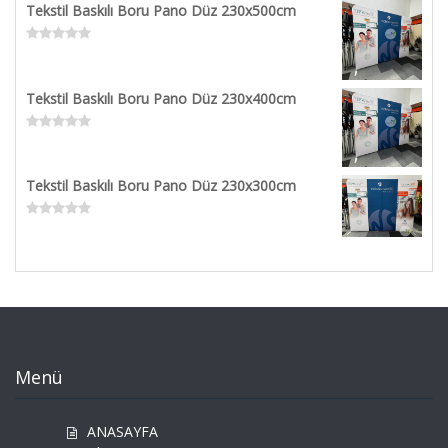
Tekstil Baskılı Boru Pano Düz 230x500cm
of
5
Rated
0
out
Tekstil Baskılı Boru Pano Düz 230x400cm
of
5
Rated
0
out
Tekstil Baskılı Boru Pano Düz 230x300cm
of
5
Rated
0
out
of
5
Menü
ANASAYFA