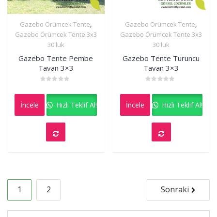
,
,
Gazebo Örümcek Tente
Gazebo Örümcek Tente
İncele
İncele
Gazebo Örümcek Tente 3x3
Gazebo Örümcek Tente 3x3
30'luk
30'luk
Gazebo Tente Pembe
Gazebo Tente Turuncu
Tavan 3×3
Tavan 3×3
Rated
Rated
0
0
out
out
İncele
Hızlı Teklif Al!
İncele
Hızlı Teklif Al!
of
of
5
5
Yazı
1
2
Sonraki
sayfalaması