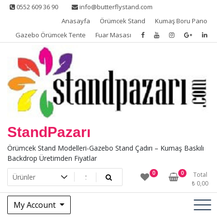
Skip
0552 609 36 90
info@butterflystand.com
to
Anasayfa
Örümcek Stand
Kumaş Boru Pano
content
Gazebo Örümcek Tente
Fuar Masası
StandPazarı
Örümcek Stand Modelleri-Gazebo Stand Çadırı – Kumaş Baskılı
Backdrop Üretimden Fiyatlar
0
0
Total
₺
0,00
My Account