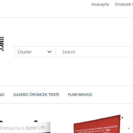
Anasayfa
Örümcek 
NO
GAZEBO ÖRÜMCEK TENTE
FUAR MASASI