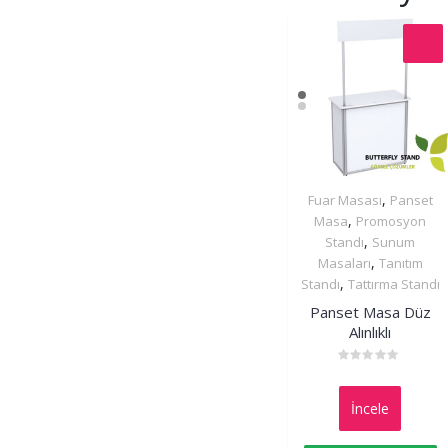
,
Fuar Masası
Panset
İncele
,
Masa
Promosyon
,
Standı
Sunum
,
Masaları
Tanıtım
,
Standı
Tattırma Standı
Panset Masa Düz
Alınlıklı
Rated
0
out
İncele
of
5