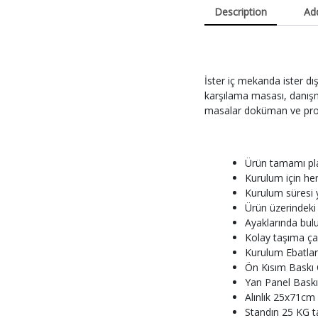
Description
Add
İster iç mekanda ister dış
karşılama masası, danışma
masalar doküman ve pro
Ürün tamamı plas
Kurulum için her
Kurulum süresi y
Ürün üzerindeki a
Ayaklarında bulu
Kolay taşıma ça
Kurulum Ebatlar
Ön Kısım Baskı 
Yan Panel Baskı
Alınlık 25x71cm
Standın 25 KG t