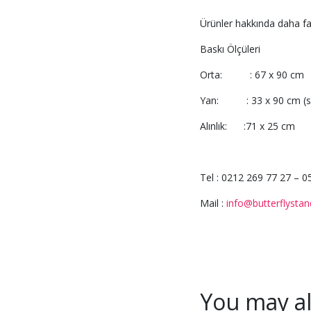
Ürünler hakkında daha fazl
Baskı Ölçüleri
Orta: : 67 x 90 cm
Yan: : 33 x 90 cm (so
Alınlık: :71 x 25 cm
Tel : 0212 269 77 27 – 
Mail :
info@butterflysta
You may al