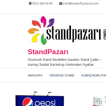
Skip
0552 609 36 90
info@butterflystand.com
to
content
StandPazarı
Örümcek Stand Modelleri-Gazebo Stand Çadırı –
Kumaş Baskılı Backdrop Üretimden Fiyatlar
ANASAYFA
ÖRÜMCEK STAND
KUMAŞ BORU PA