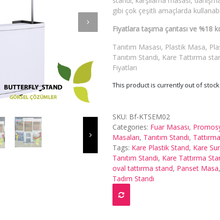
standı, karşılama masası, danışm
gibi çok çeşitli amaçlarda kullanabil
Fiyatlara taşıma çantası ve %18 kd
Tanıtım Masası, Plastik Masa, Pla
Tanıtım Standı, Kare Tattırma sta
Fiyatları
This product is currently out of stoc
SKU:
Bf-KTSEM02
Categories:
Fuar Masası
,
Promosy
Masaları
,
Tanıtım Standı
,
Tattırma
Tags:
Kare Plastik Stand
,
Kare Su
Tanıtım Standı
,
Kare Tattırma Sta
oval tattırma stand
,
Panset Masa
Tadım Standı