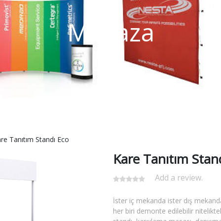
Mağaza
re Tanıtım Standı Eco
Kare Tanıtım Stan
Add a review.
İster iç mekanda ister dış mekanda
her biri demonte edilebilir nitelikt