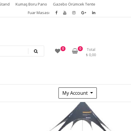
Stand
Kumaş Boru Pano
Gazebo Örümcek Tente
Fuar Masası
0
0
Total
₺
0,00
My Account