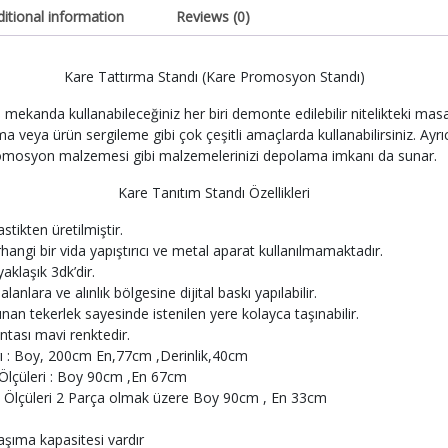
itional information
Reviews (0)
Kare Tattırma Standı (Kare Promosyon Standı)
 mekanda kullanabileceğiniz her biri demonte edilebilir nitelikteki masal
 veya ürün sergileme gibi çok çeşitli amaçlarda kullanabilirsiniz. Ayrıc
mosyon malzemesi gibi malzemelerinizi depolama imkanı da sunar.
Kare Tanıtım Standı Özellikleri
tikten üretilmiştir.
hangi bir vida yapıştırıcı ve metal aparat kullanılmamaktadır.
aklaşık 3dk’dir.
lanlara ve alınlık bölgesine dijital baskı yapılabilir.
nan tekerlek sayesinde istenilen yere kolayca taşınabilir.
ntası mavi renktedir.
ı : Boy, 200cm En,77cm ,Derinlik,40cm
Ölçüleri : Boy 90cm ,En 67cm
 Ölçüleri 2 Parça olmak üzere Boy 90cm , En 33cm
aşıma kapasitesi vardır