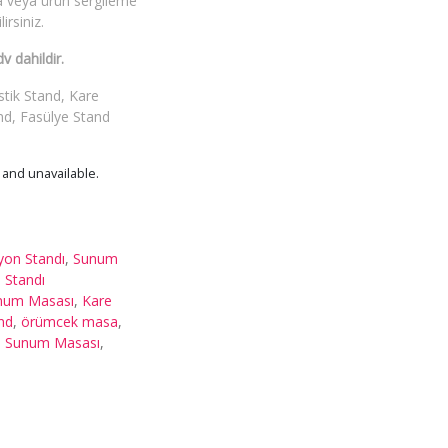
a veya ürün sergileme
irsiniz.
v dahildir.
stik Stand, Kare
nd, Fasülye Stand
k and unavailable.
on Standı
,
Sunum
 Standı
num Masası
,
Kare
nd
,
örümcek masa
,
,
Sunum Masası
,