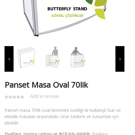
Panset Masa Oval 70lik
Add a review.
Panset masa 70’lik oval demonte özelliği ile kullanışlı fuar ve
etkinlik masaları arasındadır. Ürün tanıtımı ve sunumları için
idealdir.
Fiyatlara taşıma çantası ve %18 kdv dahildir.
Baskısız