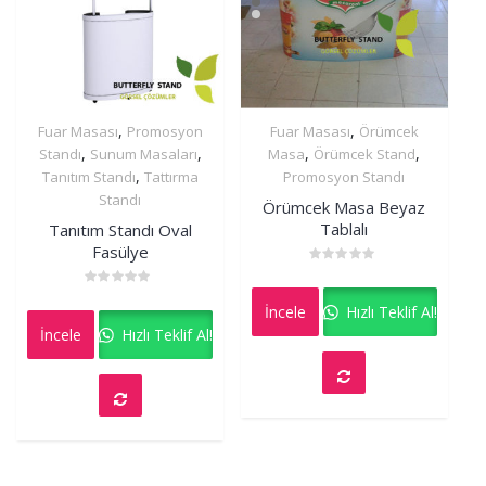
,
,
Fuar Masası
Promosyon
Fuar Masası
Örümcek
İncele
İncele
,
,
,
,
Standı
Sunum Masaları
Masa
Örümcek Stand
,
Tanıtım Standı
Tattırma
Promosyon Standı
Standı
Örümcek Masa Beyaz
Tablalı
Tanıtım Standı Oval
Fasülye
Rated
0
Rated
out
İncele
Hızlı Teklif Al!
0
of
out
5
İncele
Hızlı Teklif Al!
of
5