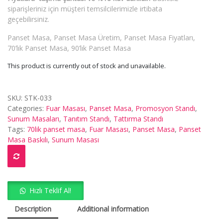
siparişleriniz için müşteri temsilcilerimizle irtibata
geçebilirsiniz.
Panset Masa, Panset Masa Üretim, Panset Masa Fiyatları,
70’lık Panset Masa, 90’lık Panset Masa
This product is currently out of stock and unavailable.
SKU:
STK-033
Categories:
Fuar Masası
,
Panset Masa
,
Promosyon Standı
,
Sunum Masaları
,
Tanıtım Standı
,
Tattırma Standı
Tags:
70lik panset masa
,
Fuar Masası
,
Panset Masa
,
Panset
Masa Baskılı
,
Sunum Masası
Hızlı Teklif Al!
Description
Additional information