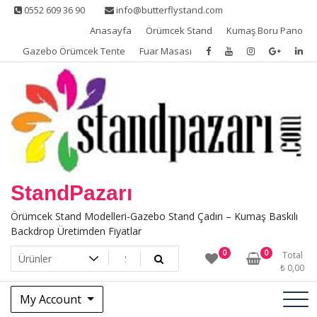
Skip
0552 609 36 90
info@butterflystand.com
to
Anasayfa
Örümcek Stand
Kumaş Boru Pano
content
Gazebo Örümcek Tente
Fuar Masası
StandPazarı
Örümcek Stand Modelleri-Gazebo Stand Çadırı – Kumaş Baskılı
Backdrop Üretimden Fiyatlar
0
0
Total
₺
0,00
My Account