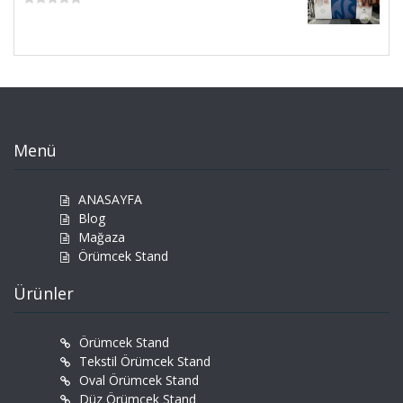
Rated
0
out
of
5
Menü
ANASAYFA
Blog
Mağaza
Örümcek Stand
Ürünler
Örümcek Stand
Tekstil Örümcek Stand
Oval Örümcek Stand
Düz Örümcek Stand