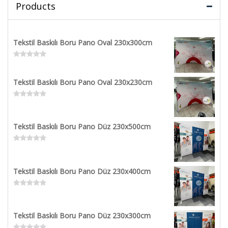
Products
Tekstil Baskılı Boru Pano Oval 230x300cm
Rated
0
out
Tekstil Baskılı Boru Pano Oval 230x230cm
of
5
Rated
0
out
Tekstil Baskılı Boru Pano Düz 230x500cm
of
5
Rated
0
out
Tekstil Baskılı Boru Pano Düz 230x400cm
of
5
Rated
0
out
Tekstil Baskılı Boru Pano Düz 230x300cm
of
5