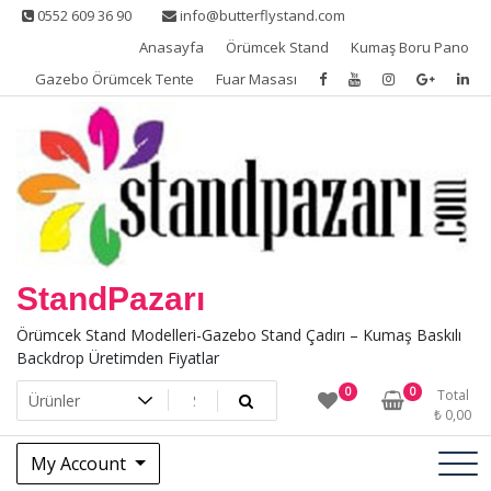
Skip
0552 609 36 90
info@butterflystand.com
to
Anasayfa
Örümcek Stand
Kumaş Boru Pano
content
Gazebo Örümcek Tente
Fuar Masası
StandPazarı
Örümcek Stand Modelleri-Gazebo Stand Çadırı – Kumaş Baskılı
Backdrop Üretimden Fiyatlar
0
0
Total
₺
0,00
My Account