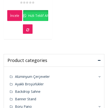
Rated
0
out
İncele
Hızlı Teklif Al!
of
5
Product categories
Alüminyum Çerçeveler
Ayaklı Broşürlükler
Backdrop Sahne
Banner Stand
Boru Pano