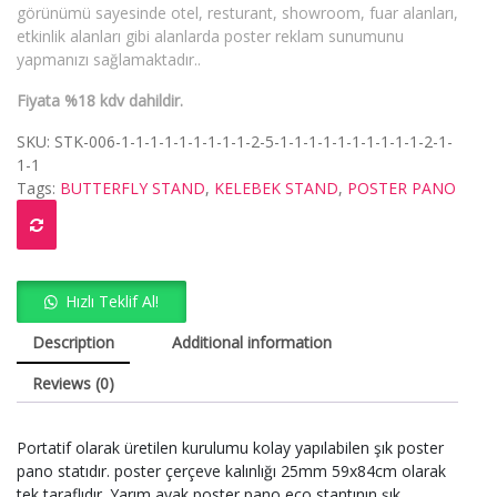
görünümü sayesinde otel, resturant, showroom, fuar alanları,
etkinlik alanları gibi alanlarda poster reklam sunumunu
yapmanızı sağlamaktadır..
Fiyata %18 kdv dahildir.
SKU:
STK-006-1-1-1-1-1-1-1-1-1-2-5-1-1-1-1-1-1-1-1-1-1-2-1-
1-1
Tags:
BUTTERFLY STAND
,
KELEBEK STAND
,
POSTER PANO
Hızlı Teklif Al!
Description
Additional information
Reviews (0)
Portatif olarak üretilen kurulumu kolay yapılabilen şık poster
pano statıdır. poster çerçeve kalınlığı 25mm 59x84cm olarak
tek taraflıdır. Yarım ayak poster pano eco stantının şık