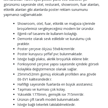
görünümü sayesinde otel, resturant, showroom, fuar alanları,
etkinlik alanları gibi alanlarda poster reklam sunumunu
yapmanızı sağlamaktadır.
Showroom, otel, fuar, etkinlik ve mağaza içlerinde
broşürlerinizi sergileyeceğiniz modern bir üründür.
Eğimli raf tasarımı ile kullanım kolaylığı.
Demonte olarak sevk edilebilir ve kurulumu çok
pratiktir.
Poster çerçeve ölçüsü 59x84cmm’dir.
Poster kuruyucu şeffaf pvc bulunmaktadır.
İsteğe bağlı plaksi, akrilik broşürlük eklene bilir.
Fonksiyonel çerçeve yapısı sayesinde içindeki görseli
kolaylıkla değiştirmenize olanak sağlar.
25mmx52mm gümüş eloksallı profilden ana gövde
E6-EV1 kalitesindedir.r.
Hafifliği sayesinde fuarlarda en büyük asistanınız.
Taşıması ve kurması çok kolay.
Yükseklik 1770mm, gemişlik ise 715mm’dir.
Ürünün çift taraflı modeli bulunmaktadır.
İsteğe bağlı tekerlek takılabilmektedir.