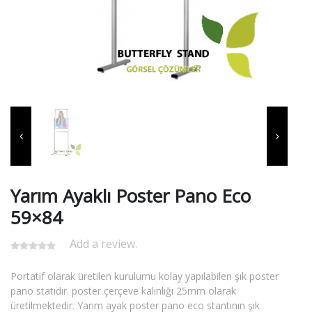
Yarım Ayaklı Poster Pano Eco
59×84
Add a review.
Portatif olarak üretilen kurulumu kolay yapılabilen şık poster
pano statıdır. poster çerçeve kalınlığı 25mm olarak
üretilmektedir. Yarım ayak poster pano eco stantının şık