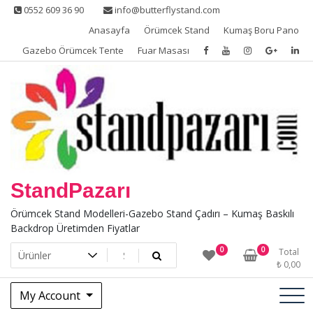
Skip
0552 609 36 90
info@butterflystand.com
to
Anasayfa
Örümcek Stand
Kumaş Boru Pano
content
Gazebo Örümcek Tente
Fuar Masası
StandPazarı
Örümcek Stand Modelleri-Gazebo Stand Çadırı – Kumaş Baskılı
Backdrop Üretimden Fiyatlar
0
0
Total
₺
0,00
My Account