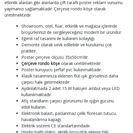
etkinlik alanları gibi alanlarda çift taraflı poster reklam sunumu
yapmanızı sağlamaktadır. Çerçeve rondo köşe olarak
üretilmektedir.
Showroom, otel, fuar, etkinlik ve mağaza içlerinde
broşürlerinizi de sergileyeceğiniz modern bir üründür.
Eğimli raf tasarımı ile kullanım kolaylığı.
Demonte olarak sevk edilebilir ve kurulumu çok
pratiktir.
Poster çerçeve ölçüsü 35x50cm’dir.
Çerçeve rondo köşe
olarak üretilmektedir.
Poster kuruyucu şeffaf pvc bulunmaktadır.
Klasik tasarımınıza eklenen flüt ışık görselinizi daha
çarpıcı hale getirmektedir.
Aydınlatmada 2 adet 15 W halojen ambul veya LED
kullanılmaktadır.
Afiş standların çarpıcı görünümü ile ışığın gücünü
etkili kullanın.
Elektronik balast, paslanmaz çelik floresan tutucu,
havalandırma kapağı.
Elektrik sistemi CE standartarındadır.
İsteğe bağlı plaksi, akrilik broşürlük eklene bilir.