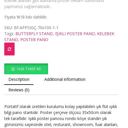
etkinlik alanları gibi alanlarda poster reklam sunumunu
yapmanızı sağlamaktadır..
Fiyata %18 kdv dahildir.
SKU:
Bf-APPSIGÇ-70x100-1-1
Tags:
BUTTERFLY STAND
,
IŞIKLI POSTER PANO
,
KELEBEK
STAND
,
POSTER PANO
Hızlı Teklif Al!
Description
Additional information
Reviews (0)
Portatif olarak üretilen kurulumu kolay yapılabilen şık flüt ışıklı
bilgi pano stantıdır. Poster çerçeve ölçüsü 35x50cm olarak
tek taraflıdır. Işıklı poster panosu rondo köşe standın şık
görünümü sayesinde otel, resturant, showroom, fuar alanları,