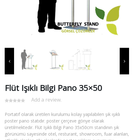
Flüt Işıklı Bilgi Pano 35×50
Add a review.
Portatif olarak üretilen kurulumu kolay yapılabilen şık ışıklı
poster pano statıdır. poster çerçeve gönye olarak
üretilmektedir. Flüt Işıklı Bilgi Pano 35x50cm standının şık
görünümü sayesinde otel, resturant, showroom, fuar alanları,