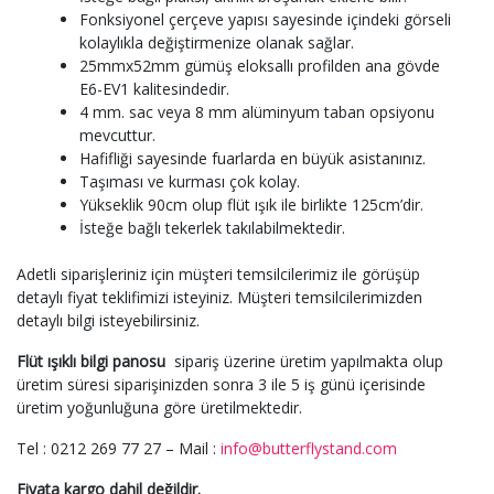
Fonksiyonel çerçeve yapısı sayesinde içindeki görseli
kolaylıkla değiştirmenize olanak sağlar.
25mmx52mm gümüş eloksallı profilden ana gövde
E6-EV1 kalitesindedir.
4 mm. sac veya 8 mm alüminyum taban opsiyonu
mevcuttur.
Hafifliği sayesinde fuarlarda en büyük asistanınız.
Taşıması ve kurması çok kolay.
Yükseklik 90cm olup flüt ışık ile birlikte 125cm’dir.
İsteğe bağlı tekerlek takılabilmektedir.
Adetli siparişleriniz için müşteri temsilcilerimiz ile görüşüp
detaylı fiyat teklifimizi isteyiniz. Müşteri temsilcilerimizden
detaylı bilgi isteyebilirsiniz.
Flüt ışıklı bilgi panosu
sipariş üzerine üretim yapılmakta olup
üretim süresi siparişinizden sonra 3 ile 5 iş günü içerisinde
üretim yoğunluğuna göre üretilmektedir.
Tel : 0212 269 77 27 – Mail :
info@butterflystand.com
Fiyata kargo dahil değildir.