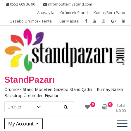
Skip
0552 609 36 90
info@butterflystand.com
to
Anasayfa
Örümcek Stand
Kumaş Boru Pano
content
Gazebo Örümcek Tente
Fuar Masası
StandPazarı
Örümcek Stand Modelleri-Gazebo Stand Çadırı – Kumaş Baskılı
Backdrop Üretimden Fiyatlar
0
0
Total
₺
0,00
My Account