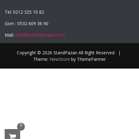
Tel: 0212 325 10 82
Gsm : 0532 609 36 90
Mail:
info@butterflystand.com
Copyright © 2026 StandPazarı All Right Reserved.
|
Theme:
NewStore
by ThemeFarmer
0