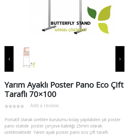
Yarım Ayaklı Poster Pano Eco Çift
Taraflı 70×100
Add a review.
Portatif olarak üretilen kurulumu kolay yapılabilen şık poster
pano statıdır. poster çerçeve kalınlığı 25mm olarak
üretilmektedir. Yarım ayak poster pano eco çift taraflı