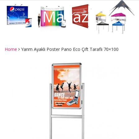
Mağaza
Home
Yarım Ayaklı Poster Pano Eco Çift Taraflı 70×100