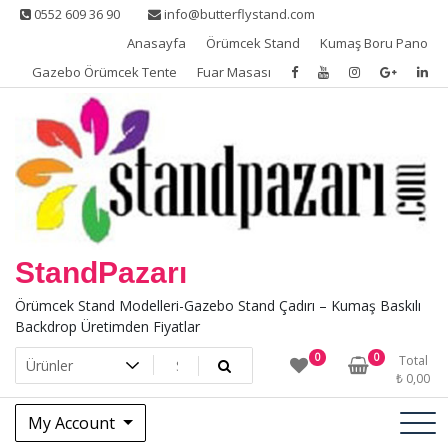
Skip
0552 609 36 90
info@butterflystand.com
to
Anasayfa
Örümcek Stand
Kumaş Boru Pano
content
Gazebo Örümcek Tente
Fuar Masası
StandPazarı
Örümcek Stand Modelleri-Gazebo Stand Çadırı – Kumaş Baskılı
Backdrop Üretimden Fiyatlar
0
0
Total
₺
0,00
My Account