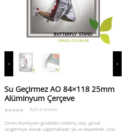
Su Geçirmez AO 84×118 25mm
Alüminyum Çerçeve
Add a review.
25mm Alüminyum gövdeden üretilmiş olup, görsel
sergilemeye olanak sağlamaktadır. Şık ve dayanıklıdır. Ürün