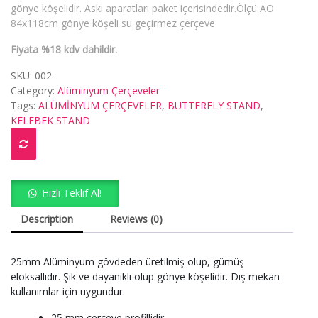
gönye köşelidir. Askı aparatları paket içerisindedir.Ölçü AO
84x118cm gönye köşeli su geçirmez çerçeve
Fiyata %18 kdv dahildir.
SKU:
002
Category:
Alüminyum Çerçeveler
Tags:
ALÜMİNYUM ÇERÇEVELER
,
BUTTERFLY STAND
,
KELEBEK STAND
Hızlı Teklif Al!
Description
Reviews (0)
25mm Alüminyum gövdeden üretilmiş olup, gümüş
eloksallıdır. Şık ve dayanıklı olup gönye köşelidir. Dış mekan
kullanımlar için uygundur.
25 mm çerçeve profillidir.