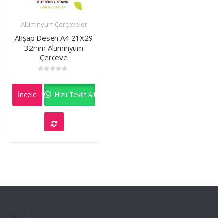
Alüminyum Çerçeveler
İncele
Ahşap Desen A4 21X29
32mm Alüminyum
Çerçeve
Rated
0
out
İncele
Hızlı Teklif Al!
of
5