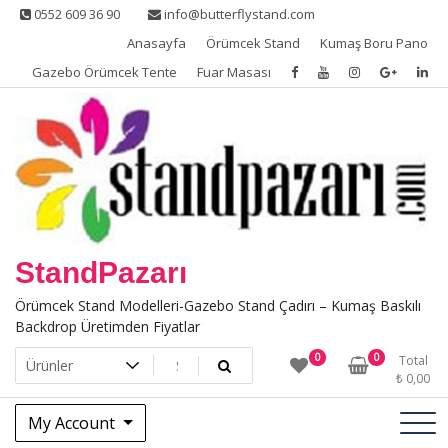
Skip
0552 609 36 90
info@butterflystand.com
to
Anasayfa
Örümcek Stand
Kumaş Boru Pano
content
Gazebo Örümcek Tente
Fuar Masası
StandPazarı
Örümcek Stand Modelleri-Gazebo Stand Çadırı – Kumaş Baskılı
Backdrop Üretimden Fiyatlar
0
0
Total
₺
0,00
My Account