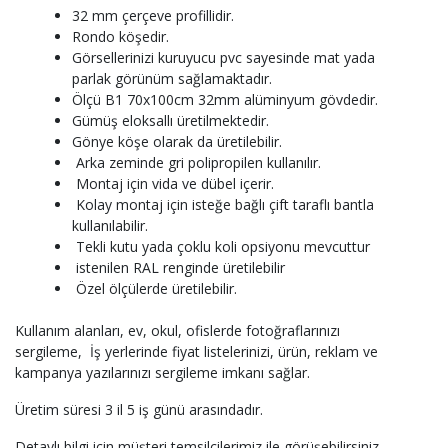
32 mm çerçeve profillidir.
Rondo köşedir.
Görsellerinizi kuruyucu pvc sayesinde mat yada
parlak görünüm sağlamaktadır.
Ölçü B1 70x100cm 32mm alüminyum gövdedir.
Gümüş eloksallı üretilmektedir.
Gönye köşe olarak da üretilebilir.
Arka zeminde gri polipropilen kullanılır.
Montaj için vida ve dübel içerir.
Kolay montaj için isteğe bağlı çift taraflı bantla
kullanılabilir.
Tekli kutu yada çoklu koli opsiyonu mevcuttur
istenilen RAL renginde üretilebilir
Özel ölçülerde üretilebilir.
Kullanım alanları, ev, okul, ofislerde fotoğraflarınızı
sergileme, İş yerlerinde fiyat listelerinizi, ürün, reklam ve
kampanya yazılarınızı sergileme imkanı sağlar.
Üretim süresi 3 il 5 iş günü arasındadır.
Detaylı bilgi için müşteri temsilcilerimiz ile görüşebilirsiniz.