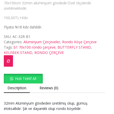
70x100cm 32mm alüminyum gövdedir.Özel ölçülerde
üretilmektedir.
100,00TL+Kdv
Fiyata %18 kdv dahildir.
SKU:
AC-32R-B1
Categories:
Alüminyum Çerçeveler
,
Rondo Köşe Çerçeve
Tags:
b1 70x100 rondo çerçeve
,
BUTTERFLY STAND
,
KELEBEK STAND
,
RONDO ÇERÇEVE
Hızlı Teklif Al!
Description
Reviews (0)
32mm Alüminyum gövdeden üretilmiş olup, gümüş
eloksallıdır. Şık ve dayanıklı olup rondo köşelidir.