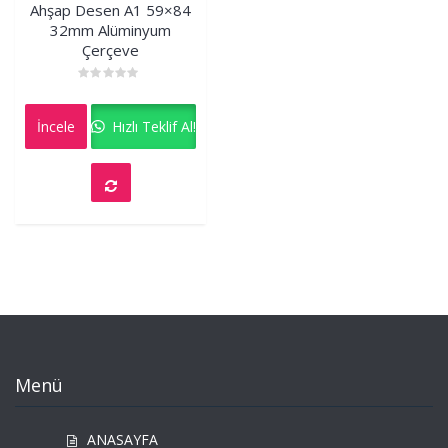
Ahşap Desen A1 59×84
32mm Alüminyum
Çerçeve
Rated
0
out
İncele
Hızlı Teklif Al!
of
5
Menü
ANASAYFA