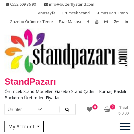
Skip
0552 609 36 90
info@butterflystand.com
to
Anasayfa
Örümcek Stand
Kumaş Boru Pano
content
Gazebo Örümcek Tente
Fuar Masası
StandPazarı
Örümcek Stand Modelleri-Gazebo Stand Çadırı – Kumaş Baskılı
Backdrop Üretimden Fiyatlar
0
0
Total
₺
0,00
My Account