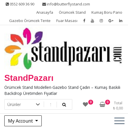
Skip
0552 609 36 90
info@butterflystand.com
to
Anasayfa
Örümcek Stand
Kumaş Boru Pano
content
Gazebo Örümcek Tente
Fuar Masası
StandPazarı
Örümcek Stand Modelleri-Gazebo Stand Çadırı – Kumaş Baskılı
Backdrop Üretimden Fiyatlar
0
0
Total
₺
0,00
My Account