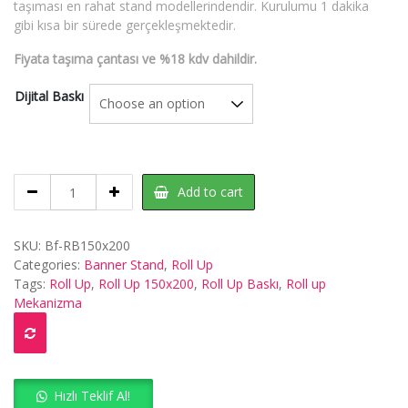
taşıması en rahat stand modellerindendir. Kurulumu 1 dakika
gibi kısa bir sürede gerçekleşmektedir.
Fiyata taşıma çantası ve %18 kdv dahildir.
Dijital Baskı
Roll
Add to cart
Up
150x200
quantity
SKU:
Bf-RB150x200
Categories:
Banner Stand
,
Roll Up
Tags:
Roll Up
,
Roll Up 150x200
,
Roll Up Baskı
,
Roll up
Mekanizma
Hızlı Teklif Al!