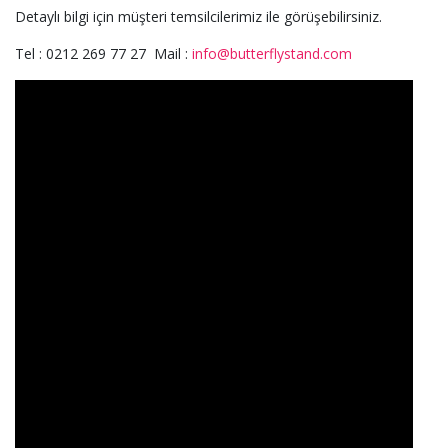
Detaylı bilgi için müşteri temsilcilerimiz ile görüşebilirsiniz.
Tel : 0212 269 77 27 Mail :
info@butterflystand.com