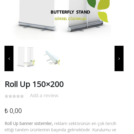
Roll Up 150×200
Add a review.
₺
0,00
Roll Up banner sistemler,
reklam sektörünün en çok tercih
ettiği tanıtım ürünlerinin başında gelmektedir. Kurulumu ve