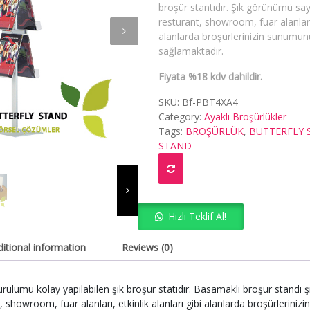
broşür stantıdır. Şık görünümü say
resturant, showroom, fuar alanları, 
alanlarda broşürlerinizin sunumu
sağlamaktadır.
Fiyata %18 kdv dahildir.
SKU:
Bf-PBT4XA4
Category:
Ayaklı Broşürlükler
Tags:
BROŞÜRLÜK
,
BUTTERFLY 
STAND
Hızlı Teklif Al!
itional information
Reviews (0)
kurulumu kolay yapılabilen şık broşür statıdır. Basamaklı broşür standı
, showroom, fuar alanları, etkinlik alanları gibi alanlarda broşürlerini