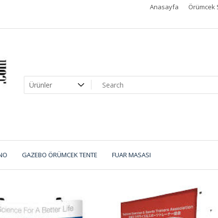
Anasayfa
Örümcek 
NO
GAZEBO ÖRÜMCEK TENTE
FUAR MASASI