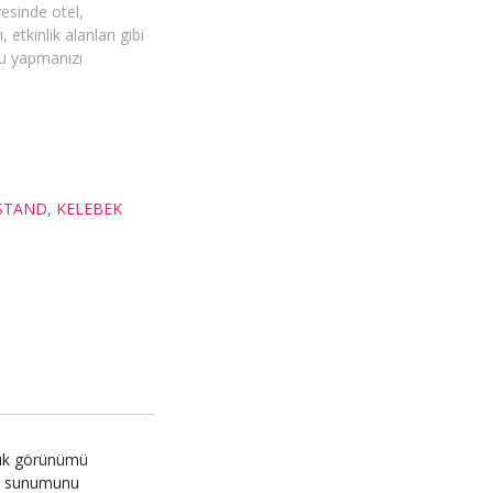
esinde otel,
etkinlik alanları gibi
nu yapmanızı
STAND
,
KELEBEK
 şık görünümü
zin sunumunu