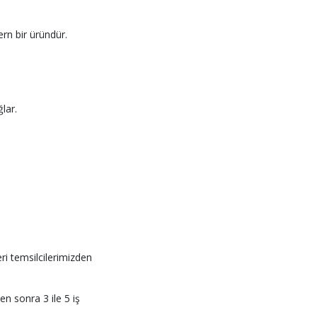
rn bir üründür.
lar.
teri temsilcilerimizden
en sonra 3 ile 5 iş