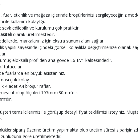
.
fuar, etkinlik ve mağaza içlerinde broşürlerinizi sergileyeceğiniz mode
mı ile kullanım kolaylığı.
evk edilebilir ve kurulumu çok pratiktir.
asiteli
olarak üretilmektedir.
 modellerde, markalarınız için ekstra sunum alanı sağlar.
lık yapısı sayesinde içindeki görseli kolaylıkla değiştirmenize olanak sağ
lar.
ş eloksallı profilden ana gövde E6-EV1 kalitesindedir.
f tutucular.
nde fuarlarda en büyük asistanınız.
ması çok kolay.
ik 4 adet A4 broşür raflar.
ık mevcut olup ölçüleri 197mmx80mm’dir.
m’dir.
müşteri temsilcilerimiz ile görüşüp detaylı fiyat teklifimizi isteyiniz. Müş
z.
lükler
sipariş üzerine üretim yapılmakta olup üretim süresi siparişinizd
oğunluğuna göre üretilmektedir.