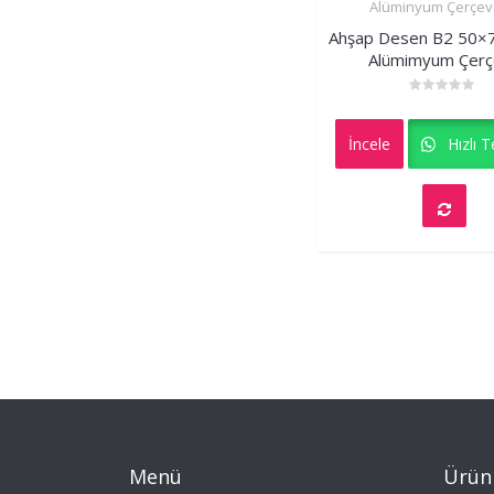
Alüminyum Çerçev
İncele
Ahşap Desen B2 50
Alümimyum Çerç
Rated
0
out
İncele
Hızlı Te
of
5
Menü
Ürün