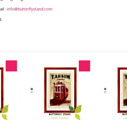
il :
info@butterflystand.com
r.