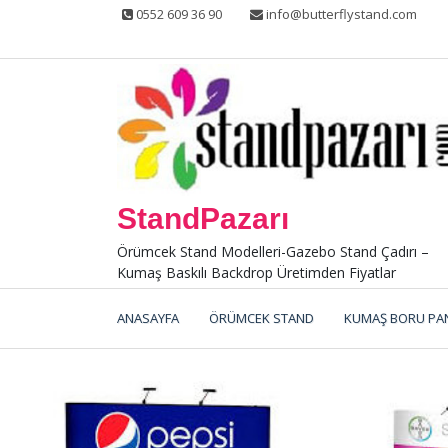
Skip
0552 609 36 90
info@butterflystand.com
to
content
StandPazarı
Örümcek Stand Modelleri-Gazebo Stand Çadırı –
Kumaş Baskılı Backdrop Üretimden Fiyatlar
ANASAYFA
ÖRÜMCEK STAND
KUMAŞ BORU PA