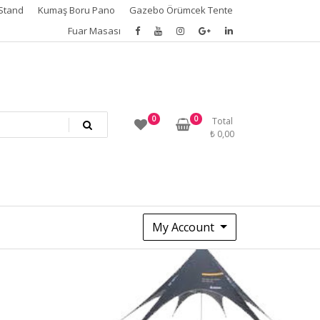
Stand
Kumaş Boru Pano
Gazebo Örümcek Tente
Fuar Masası
0
0
Total
₺
0,00
My Account