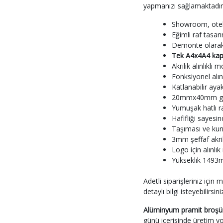
yapmanızı sağlamaktadır
Showroom, otel, 
Eğimli raf tasarı
Demonte olarak s
Tek A4x4
A4 kap
Akrilik alınlıklı
Fonksiyonel alın
Katlanabilir ayak
20mmx40mm gümü
Yumuşak hatlı ra
Hafifliği sayesi
Taşıması ve kur
3mm şeffaf akril
Logo için alınl
Yükseklik 1493m
Adetli siparişleriniz için 
detaylı bilgi isteyebilirsini
Alüminyum pramit broşür
günü içerisinde üretim y