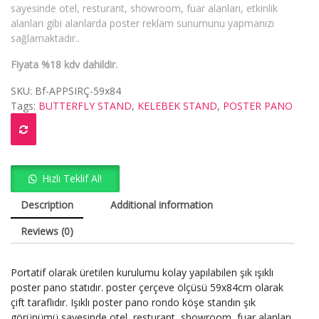
sayesinde otel, resturant, showroom, fuar alanları, etkinlik
alanları gibi alanlarda poster reklam sunumunu yapmanızı
sağlamaktadır..
Fiyata %18 kdv dahildir.
SKU:
Bf-APPSIRÇ-59x84
Tags:
BUTTERFLY STAND
,
KELEBEK STAND
,
POSTER PANO
Hızlı Teklif Al!
Description
Additional information
Reviews (0)
Portatif olarak üretilen kurulumu kolay yapılabilen şık ışıklı
poster pano statıdır. poster çerçeve ölçüsü 59x84cm olarak
çift taraflıdır. Işıklı poster pano rondo köşe standın şık
görünümü sayesinde otel, resturant, showroom, fuar alanları,