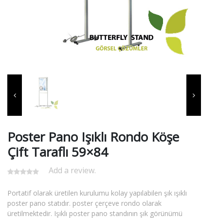
Poster Pano Işıklı Rondo Köşe
Çift Taraflı 59×84
Add a review.
Portatif olarak üretilen kurulumu kolay yapılabilen şık ışıklı
poster pano statıdır. poster çerçeve rondo olarak
üretilmektedir. Işıklı poster pano standının şık görünümü