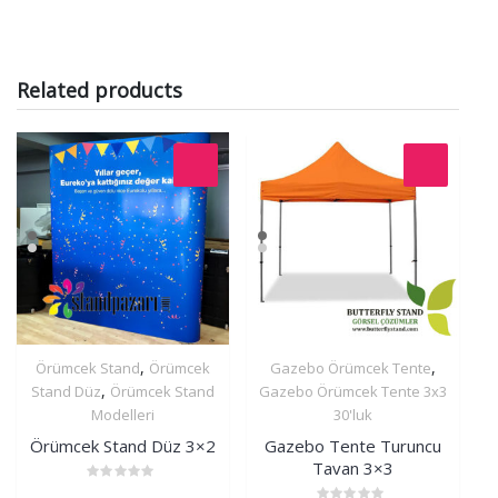
Related products
,
,
Örümcek Stand
Örümcek
Gazebo Örümcek Tente
İncele
İncele
,
Stand Düz
Örümcek Stand
Gazebo Örümcek Tente 3x3
Modelleri
30'luk
Örümcek Stand Düz 3×2
Gazebo Tente Turuncu
Tavan 3×3
Rated