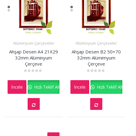
Alüminyum Çerçeveler
Alüminyum Çerçeveler
İncele
İncele
Ahşap Desen A4 21X29
Ahşap Desen B2 50×70
32mm Alüminyum
32mm Alümimyum
Çerçeve
Çerçeve
Rated
Rated
0
0
out
out
İncele
Hızlı Teklif Al!
İncele
Hızlı Teklif Al!
of
of
5
5