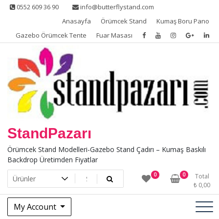
Skip
0552 609 36 90
info@butterflystand.com
to
Anasayfa
Örümcek Stand
Kumaş Boru Pano
content
Gazebo Örümcek Tente
Fuar Masası
StandPazarı
Örümcek Stand Modelleri-Gazebo Stand Çadırı – Kumaş Baskılı
Backdrop Üretimden Fiyatlar
0
0
Total
₺
0,00
My Account