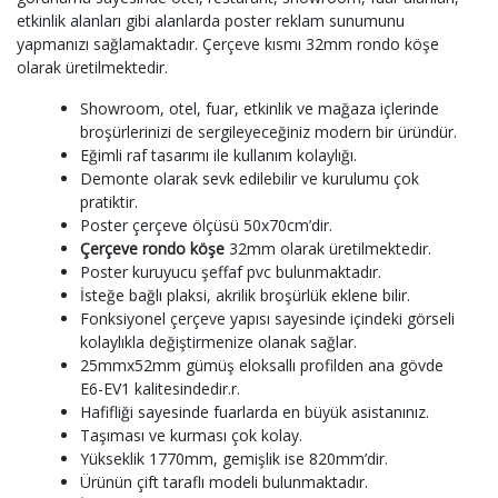
etkinlik alanları gibi alanlarda poster reklam sunumunu
yapmanızı sağlamaktadır. Çerçeve kısmı 32mm rondo köşe
olarak üretilmektedir.
Showroom, otel, fuar, etkinlik ve mağaza içlerinde
broşürlerinizi de sergileyeceğiniz modern bir üründür.
Eğimli raf tasarımı ile kullanım kolaylığı.
Demonte olarak sevk edilebilir ve kurulumu çok
pratiktir.
Poster çerçeve ölçüsü 50x70cm’dir.
Çerçeve rondo köşe
32mm olarak üretilmektedir.
Poster kuruyucu şeffaf pvc bulunmaktadır.
İsteğe bağlı plaksi, akrilik broşürlük eklene bilir.
Fonksiyonel çerçeve yapısı sayesinde içindeki görseli
kolaylıkla değiştirmenize olanak sağlar.
25mmx52mm gümüş eloksallı profilden ana gövde
E6-EV1 kalitesindedir.r.
Hafifliği sayesinde fuarlarda en büyük asistanınız.
Taşıması ve kurması çok kolay.
Yükseklik 1770mm, gemişlik ise 820mm’dir.
Ürünün çift taraflı modeli bulunmaktadır.