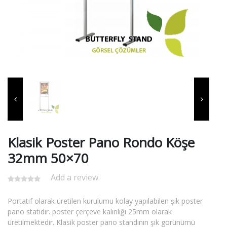
Klasik Poster Pano Rondo Köşe
32mm 50×70
Add a review.
Portatif olarak üretilen kurulumu kolay yapılabilen şık poster
pano statıdır. poster çerçeve kalınlığı 25mm olarak
üretilmektedir. Klasik poster pano standının şık görünümü