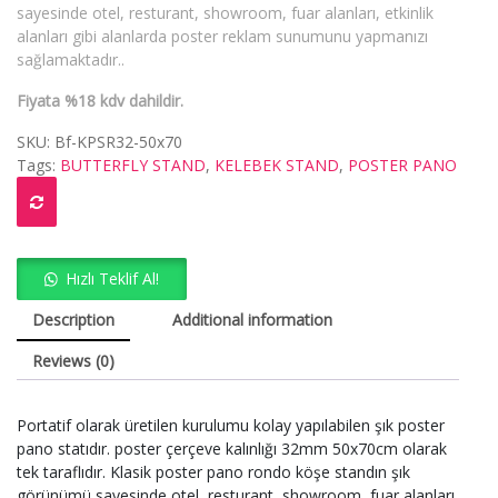
sayesinde otel, resturant, showroom, fuar alanları, etkinlik
alanları gibi alanlarda poster reklam sunumunu yapmanızı
sağlamaktadır..
Fiyata %18 kdv dahildir.
SKU:
Bf-KPSR32-50x70
Tags:
BUTTERFLY STAND
,
KELEBEK STAND
,
POSTER PANO
Hızlı Teklif Al!
Description
Additional information
Reviews (0)
Portatif olarak üretilen kurulumu kolay yapılabilen şık poster
pano statıdır. poster çerçeve kalınlığı 32mm 50x70cm olarak
tek taraflıdır. Klasik poster pano rondo köşe standın şık
görünümü sayesinde otel, resturant, showroom, fuar alanları,