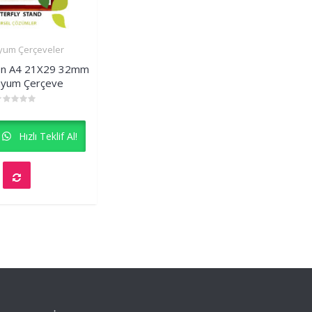
yum Çerçeveler
İncele
en A4 21X29 32mm
nyum Çerçeve
ated
ut
Hızlı Teklif Al!
f