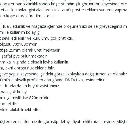
asik poster pano alınlıklı rondo köşe standın şık görünümü sayesinde otel
etkinlik alanları gibi alanlarda tek taraflı poster reklam sunumu yapma
o köşe olarak üretilmektedir.
fuar, etkinlik ve mağaza içlerinde broşürlerinizi de sergileyeceğiniz 
mı ile kullanım kolaylığı.
evk edilebilir ve kurulumu çok pratiktir.
ölçüsü 70x100cm’dir.
köşe
25mm olarak üretilmektedir.
 şeffaf pvc bulunmaktadır.
mm kalınlığında eloksallı levha kullanılır.
i, akrilik broşürlük eklene bilir.
eve yapısı sayesinde içindeki görseli kolaylıkla değiştirmenize olanak 
 eloksallı profilden ana gövde E6-EV1 kalitesindedir.r.
nde fuarlarda en büyük asistanınız.
ması çok kolay.
m, gemişlik ise 820mm’dir.
modelidir.
rlek takılabilmektedir.
müşteri temsilcilerimiz ile görüşüp detaylı fiyat teklifimizi isteyiniz. Müş