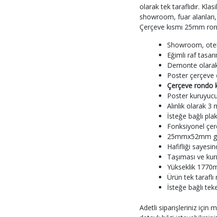
olarak tek taraflıdır. Kl
showroom, fuar alanları, 
Çerçeve kısmı 25mm rond
Showroom, otel, 
Eğimli raf tasarı
Demonte olarak s
Poster çerçeve 
Çerçeve rondo 
Poster kuruyucu
Alınlık olarak 3 
İsteğe bağlı plaks
Fonksiyonel çerç
25mmx52mm gümüş
Hafifliği sayesi
Taşıması ve kur
Yükseklik 1770m
Ürün tek taraflı 
İsteğe bağlı teke
Adetli siparişleriniz için 