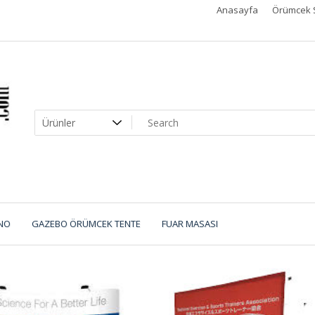
Anasayfa
Örümcek 
NO
GAZEBO ÖRÜMCEK TENTE
FUAR MASASI