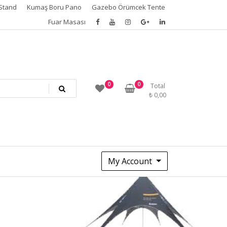
Stand
Kumaş Boru Pano
Gazebo Örümcek Tente
Fuar Masası
0
0
Total
₺
0,00
My Account