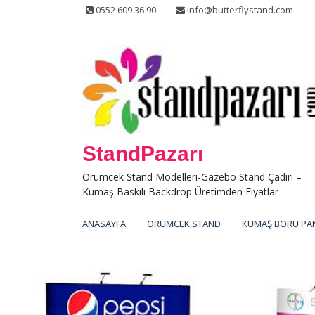
Skip
0552 609 36 90
info@butterflystand.com
to
content
StandPazarı
Örümcek Stand Modelleri-Gazebo Stand Çadırı –
Kumaş Baskılı Backdrop Üretimden Fiyatlar
ANASAYFA
ÖRÜMCEK STAND
KUMAŞ BORU PA