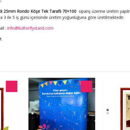
z.
lıklı 25mm Rondo Köşe Tek Taraflı 70×100
sipariş üzerine üretim yapı
ra 3 ile 5 iş günü içerisinde üretim yoğunluğuna göre üretilmektedir.
il :
info@butterflystand.com
r.