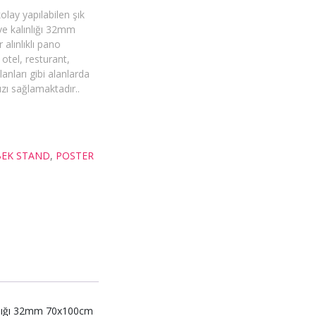
olay yapılabilen şık
ve kalınlığı 32mm
 alınlıklı pano
otel, resturant,
anları gibi alanlarda
ı sağlamaktadır..
BEK STAND
,
POSTER
lınlığı 32mm 70x100cm