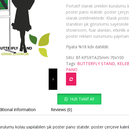
Portatif olarak üretilen kurulumu k
poster pano statıdır. poster çerçe
olarak üretilmektedir. Klasik poster
standının şık görünümü sayesinde 
showroom, fuar alanları, etkinlik al
poster reklam sunumunu yapmanız
Fiyata %18 kdv dahildir.
SKU:
Bf-KPSRTA25mm-70x100
Tags:
BUTTERFLY STAND
,
KELE
PANO
Hızlı Teklif Al!
itional information
Reviews (0)
kurulumu kolay yapılabilen şık poster pano statıdır. poster çerçeve ka