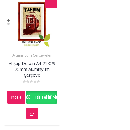
Alüminyum Çerçeveler
İncele
Ahşap Desen A4 21X29
25mm Alüminyum
Çerçeve
Rated
0
out
İncele
Hızlı Teklif Al!
of
5