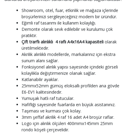
Showroom, otel, fuar, etkinlik ve mağaza içlerinde
broşürlerinizi sergileyeceğiniz modern bir üründür.
Eğimli raf tasarımı ile kullanım kolaylığı.
Demonte olarak sevk edilebilir ve kurulumu çok
pratiktir.
Çift trarflı alınlıklı 4 raflı A4x16
A4 kapasiteli
olarak
üretilmektedir.
Akrilik alınlıklı modellerde, markalarınız için ekstra
sunum alanı sağlar.
Fonksiyonel alınlık yapısı sayesinde içindeki görseli
kolaylıkla değiştirmenize olanak sağlar.
Katlanabilir ayaklar.
25mmx52mm gümüş eloksallı profilden ana gövde
E6-EV1 kalitesindedir.
Yumuşak hatlı raf tutucular.
Hafifliği sayesinde fuarlarda en büyük asistanınız.
Taşıması ve kurması çok kolay.
3mm şeffaf akrilik 4 raf 16 adet A4 broşür raflar.
Logo için alınlık ölçüleri 400mmx145mm 25mm
rondo köşeli çerçevelidir.