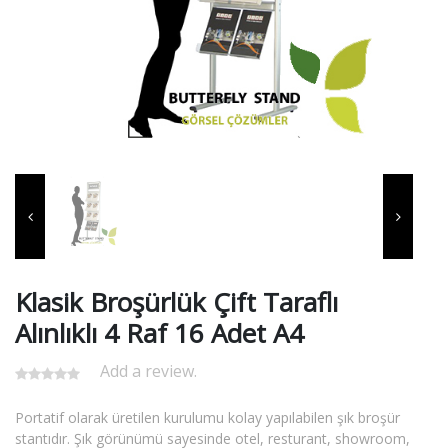
Klasik Broşürlük Çift Taraflı
Alınlıklı 4 Raf 16 Adet A4
Add a review.
Portatif olarak üretilen kurulumu kolay yapılabilen şık broşür
stantıdır. Şık görünümü sayesinde otel, resturant, showroom,