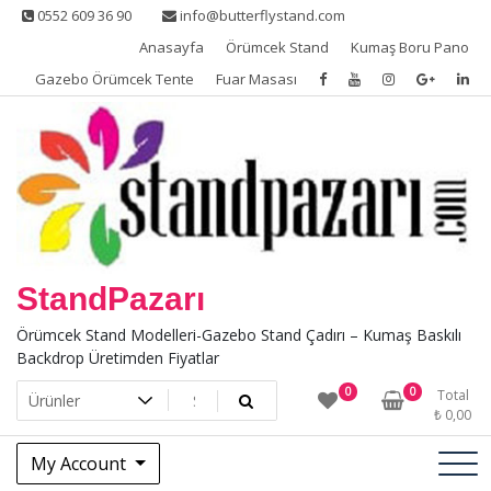
Skip
0552 609 36 90
info@butterflystand.com
to
Anasayfa
Örümcek Stand
Kumaş Boru Pano
content
Gazebo Örümcek Tente
Fuar Masası
StandPazarı
Örümcek Stand Modelleri-Gazebo Stand Çadırı – Kumaş Baskılı
Backdrop Üretimden Fiyatlar
0
0
Total
₺
0,00
My Account