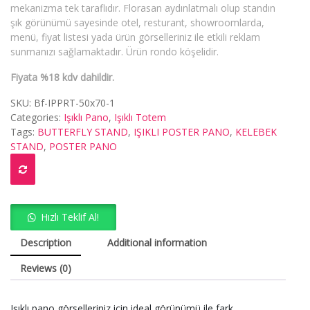
mekanizma tek taraflıdır. Florasan aydınlatmalı olup standın
şık görünümü sayesinde otel, resturant, showroomlarda,
menü, fiyat listesi yada ürün görselleriniz ile etkili reklam
sunmanızı sağlamaktadır. Ürün rondo köşelidir.
Fiyata %18 kdv dahildir.
SKU:
Bf-IPPRT-50x70-1
Categories:
Işıklı Pano
,
Işıklı Totem
Tags:
BUTTERFLY STAND
,
IŞIKLI POSTER PANO
,
KELEBEK
STAND
,
POSTER PANO
Hızlı Teklif Al!
Description
Additional information
Reviews (0)
Işıklı pano görselleriniz için ideal görünümü ile fark