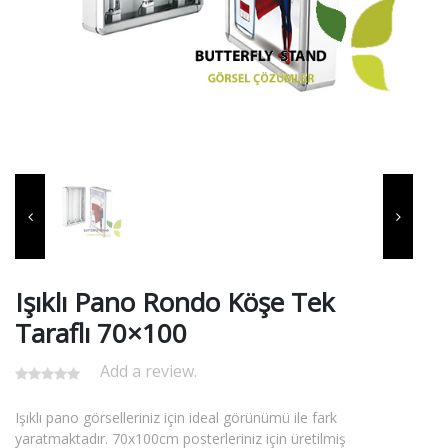
Işıklı Pano Rondo Köşe Tek
Taraflı 70×100
Add a review.
Işıklı pano görselleriniz için ideal görünümü ile fark
yaratmaktadır. 70x100cm posterleriniz için üretilmiş