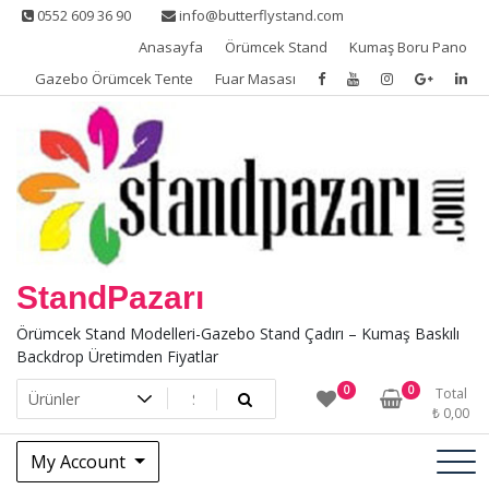
Skip
0552 609 36 90
info@butterflystand.com
to
Anasayfa
Örümcek Stand
Kumaş Boru Pano
content
Gazebo Örümcek Tente
Fuar Masası
StandPazarı
Örümcek Stand Modelleri-Gazebo Stand Çadırı – Kumaş Baskılı
Backdrop Üretimden Fiyatlar
0
0
Total
₺
0,00
My Account