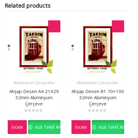
Related products
Alüminyum Çerçeveler
Alüminyum Çerçeveler
İncele
İncele
Ahşap Desen A4 21X29
Ahşap Desen B1 70×100
32mm Alüminyum
32mm Alüminyum
Çerçeve
Çerçeve
Rated
Rated
0
0
out
out
İncele
Hızlı Teklif Al!
İncele
Hızlı Teklif Al!
of
of
5
5