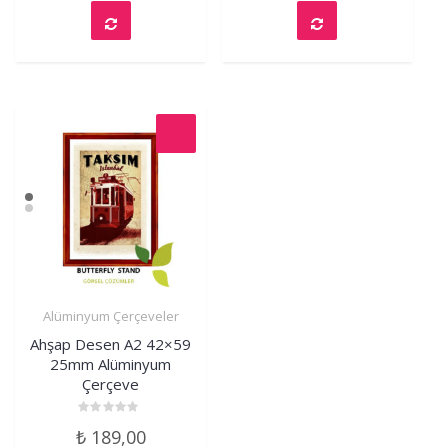
Alüminyum Çerçeveler
İncele
Ahşap Desen A2 42×59
25mm Alüminyum
Çerçeve
Rated
₺
189,00
0