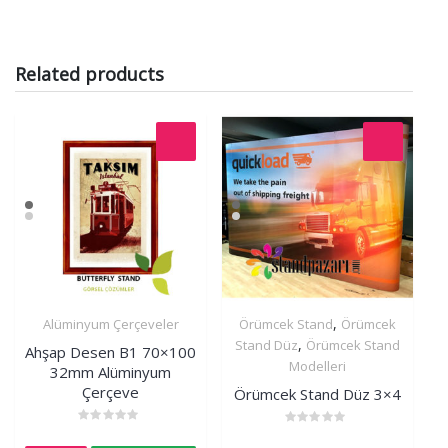
Related products
,
Alüminyum Çerçeveler
Örümcek Stand
Örümcek
İncele
İncele
,
Stand Düz
Örümcek Stand
Ahşap Desen B1 70×100
Modelleri
32mm Alüminyum
Çerçeve
Örümcek Stand Düz 3×4
Rated
Rated
0
0