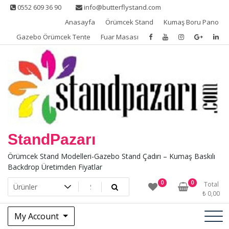
Skip
0552 609 36 90
info@butterflystand.com
to
Anasayfa
Örümcek Stand
Kumaş Boru Pano
content
Gazebo Örümcek Tente
Fuar Masası
StandPazarı
Örümcek Stand Modelleri-Gazebo Stand Çadırı – Kumaş Baskılı
Backdrop Üretimden Fiyatlar
0
0
Total
₺
0,00
My Account