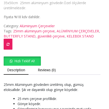
35x50cm 25mm alüminyum gövdedir.Özel ölçülerde
üretilmektedir.
Fiyata %18 kdv dahildir.
Category:
Alüminyum Çerçeveler
Tags:
25mm alüminyum çerçeve
,
ALÜMİNYUM ÇERÇEVELER
,
BUTTERFLY STAND
,
güvenlikli çerçeve
,
KELEBEK STAND
Hızlı Teklif Al!
Description
Reviews (0)
25mm Alüminyum gövdeden üretilmiş olup, gümüş
eloksallıdır. Şık ve dayanıklı olup gönye köşelidir.
25 mm çerçeve profillidir.
Gönye köşedir.
Görsellerinizi kuruyucu pvc sayesinde mat yada