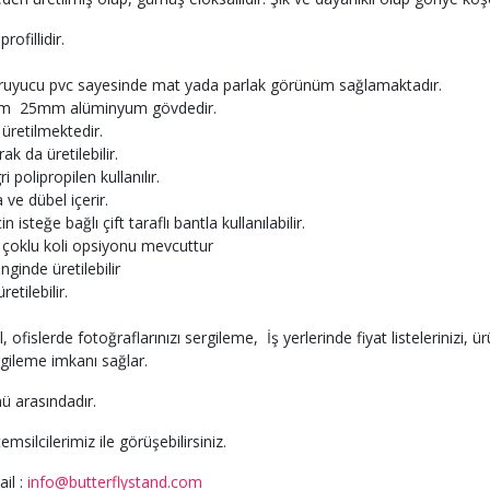
ofillidir.
kuruyucu pvc sayesinde mat yada parlak görünüm sağlamaktadır.
cm 25mm alüminyum gövdedir.
üretilmektedir.
k da üretilebilir.
 polipropilen kullanılır.
 ve dübel içerir.
 isteğe bağlı çift taraflı bantla kullanılabilir.
 çoklu koli opsiyonu mevcuttur
nginde üretilebilir
etilebilir.
, ofislerde fotoğraflarınızı sergileme, İş yerlerinde fiyat listelerinizi, 
rgileme imkanı sağlar.
nü arasındadır.
temsilcilerimiz ile görüşebilirsiniz.
il :
info@butterflystand.com