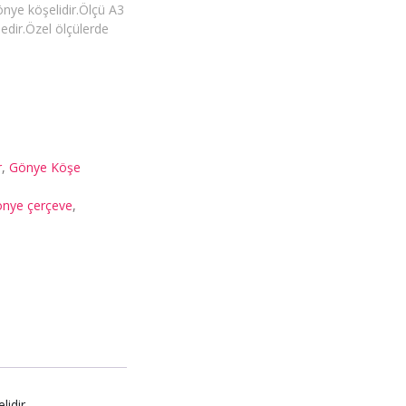
gönye köşelidir.Ölçü A3
ir.Özel ölçülerde
r
,
Gönye Köşe
önye çerçeve
,
idir.