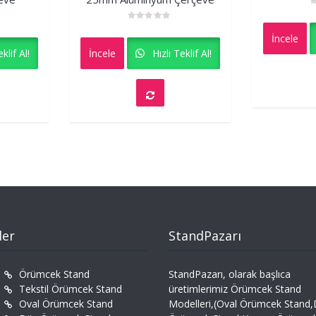
R
0
Rated
o
İncele
0
o
out
5
klif Al!
İncele
Hızlı Teklif Al!
of
5
ler
StandPazarı
Örümcek Stand
StandPazarı, olarak başlıca
Tekstil Örümcek Stand
üretimlerimiz Örümcek Stand
Oval Örümcek Stand
Modelleri,(Oval Örümcek Stand