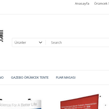
Anasayfa
Örümcek 
NO
GAZEBO ÖRÜMCEK TENTE
FUAR MASASI