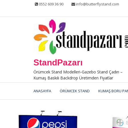
Skip
0552 609 36 90
info@butterflystand.com
to
content
StandPazarı
Örümcek Stand Modelleri-Gazebo Stand Çadırı –
Kumaş Baskılı Backdrop Üretimden Fiyatlar
ANASAYFA
ÖRÜMCEK STAND
KUMAŞ BORU PA