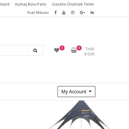
Stand
Kumaş Boru Pano
Gazebo Örümcek Tente
Fuar Masası
0
0
Total
₺
0,00
My Account