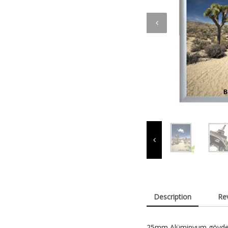
Description
Re
25mm Alüminyum gövdeden 