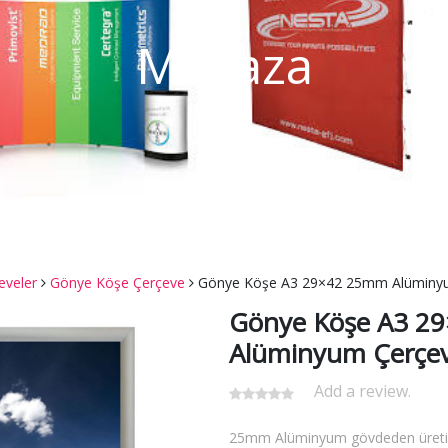
Mağaza
eveler
Gönye Köşe Çerçeve
Gönye Köşe A3 29×42 25mm Alüminy
Gönye Köşe A3 2
Alüminyum Çerçe
Add a review.
25mm Alüminyum gövdeden üreti