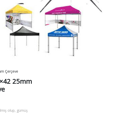
um Çerçeve
9×42 25mm
ve
lmiş olup, gümüş