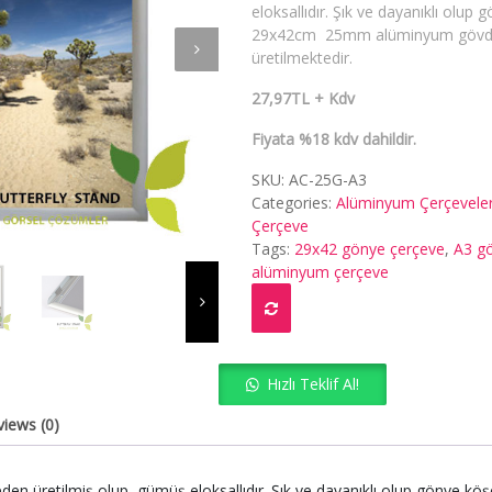
eloksallıdır. Şık ve dayanıklı olup 
29x42cm 25mm alüminyum gövded
üretilmektedir.
27,97TL + Kdv
Fiyata %18 kdv dahildir.
SKU:
AC-25G-A3
Categories:
Alüminyum Çerçevele
Çerçeve
Tags:
29x42 gönye çerçeve
,
A3 g
alüminyum çerçeve
Hızlı Teklif Al!
views (0)
üretilmiş olup, gümüş eloksallıdır. Şık ve dayanıklı olup gönye köşel