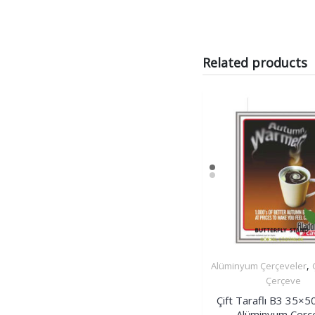
Related products
,
Alüminyum Çerçeveler
İncele
Çerçeve
Çift Taraflı B3 35×
Alüminyum Çerç