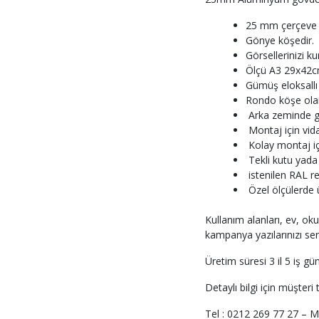
25 mm çerçeve pr
Gönye köşedir.
Görsellerinizi 
Ölçü A3 29x42
Gümüş eloksallı 
Rondo köşe olara
Arka zeminde gri
Montaj için vida
Kolay montaj için
Tekli kutu yada
istenilen RAL re
Özel ölçülerde ür
Kullanım alanları, ev, okul
kampanya yazılarınızı se
Üretim süresi 3 il 5 iş gü
Detaylı bilgi için müşteri 
Tel : 0212 269 77 27 – Ma