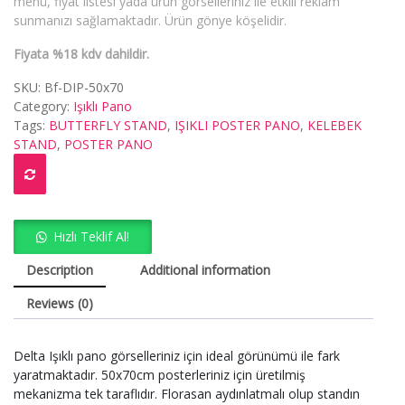
menü, fiyat listesi yada ürün görselleriniz ile etkili reklam
sunmanızı sağlamaktadır. Ürün gönye köşelidir.
Fiyata %18 kdv dahildir.
SKU:
Bf-DIP-50x70
Category:
Işıklı Pano
Tags:
BUTTERFLY STAND
,
IŞIKLI POSTER PANO
,
KELEBEK
STAND
,
POSTER PANO
Hızlı Teklif Al!
Description
Additional information
Reviews (0)
Delta Işıklı pano görselleriniz için ideal görünümü ile fark
yaratmaktadır. 50x70cm posterleriniz için üretilmiş
mekanizma tek taraflıdır. Florasan aydınlatmalı olup standın