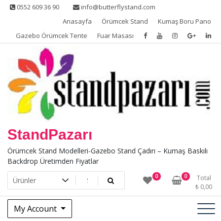
Skip
0552 609 36 90
info@butterflystand.com
to
Anasayfa
Örümcek Stand
Kumaş Boru Pano
content
Gazebo Örümcek Tente
Fuar Masası
StandPazarı
Örümcek Stand Modelleri-Gazebo Stand Çadırı – Kumaş Baskılı
Backdrop Üretimden Fiyatlar
0
0
Total
₺
0,00
My Account