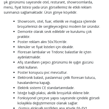
şık görünümü sayesinde otel, resturant, showroomlarda,
menü, fiyat listesi yada ürün görselleriniz ile etkili reklam
sunmanızı sağlamaktadır. Ürün gönye köşelidir.
Showroom, otel, fuar, etkinlik ve mağaza içlerinde
broşürlerinizi de sergileyeceğiniz modern bir üründür.
Demonte olarak sevk edilebilir ve kurulumu çok
pratiktir.
Poster reklam alını 50x70cm’dir.
Menüler ve fiyat listeleri için idealdir.
Floresan lambalar ve Tridonic balastlar ile içten
aydınlatmalıdır.
Afiş standların çarpıcı görünümü ile ışığın gücünü
etkili kullanın.
Poster koruyucu pvc mevcuttur.
Elektronik balast, paslanmaz çelik floresan tutucu,
havalandırma kapağı.
Elektrik sistemi CE standartarındadır.
İsteğe bağlı plaksi, akrilik broşürlük eklene bilir.
Fonksiyonel çerçeve yapısı sayesinde içindeki görseli
kolaylıkla değiştirmenize olanak sağlar.
Gümüş eloksallı profilden ana gövde E6-EV1