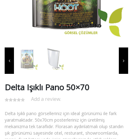
Delta Işıklı Pano 50×70
Add a review.
Delta Işıklı pano görselleriniz için ideal görünümü ile fark
yaratmaktadır. 50x70cm posterleriniz için üretilmiş
mekanizma tek taraflıdır. Florasan aydınlatmalı olup standın
şık görünümü sayesinde otel, resturant, showroomlarda,