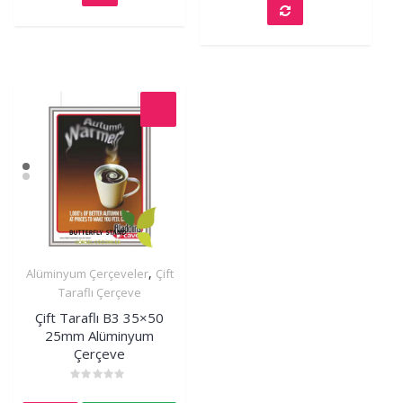
,
Alüminyum Çerçeveler
Çift
İncele
Taraflı Çerçeve
Çift Taraflı B3 35×50
25mm Alüminyum
Çerçeve
Rated
0