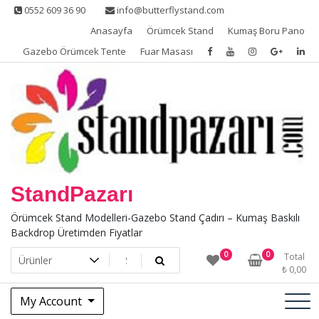
Skip
0552 609 36 90
info@butterflystand.com
to
Anasayfa
Örümcek Stand
Kumaş Boru Pano
content
Gazebo Örümcek Tente
Fuar Masası
StandPazarı
Örümcek Stand Modelleri-Gazebo Stand Çadırı – Kumaş Baskılı
Backdrop Üretimden Fiyatlar
0
0
Total
₺
0,00
My Account