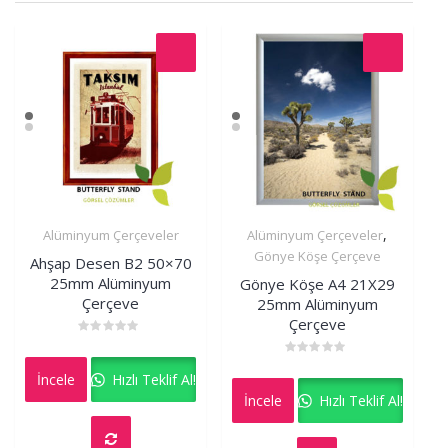
,
Alüminyum Çerçeveler
Alüminyum Çerçeveler
İncele
İncele
Gönye Köşe Çerçeve
Ahşap Desen B2 50×70
25mm Alüminyum
Gönye Köşe A4 21X29
Çerçeve
25mm Alüminyum
Çerçeve
Rated
0
Rated
out
İncele
Hızlı Teklif Al!
0
of
out
5
İncele
Hızlı Teklif Al!
of
5