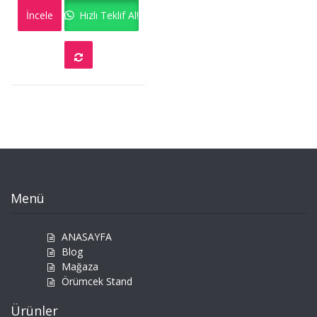
out
İncele
Hızlı Teklif Al!
of
5
Menü
ANASAYFA
Blog
Mağaza
Örümcek Stand
Ürünler