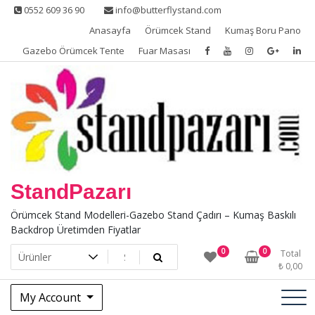
Skip
0552 609 36 90
info@butterflystand.com
to
Anasayfa
Örümcek Stand
Kumaş Boru Pano
content
Gazebo Örümcek Tente
Fuar Masası
StandPazarı
Örümcek Stand Modelleri-Gazebo Stand Çadırı – Kumaş Baskılı
Backdrop Üretimden Fiyatlar
0
0
Total
₺
0,00
My Account