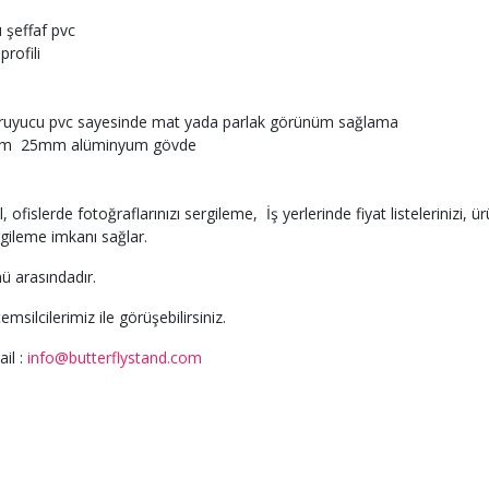
 şeffaf pvc
rofili
kuruyucu pvc sayesinde mat yada parlak görünüm sağlama
cm 25mm alüminyum gövde
, ofislerde fotoğraflarınızı sergileme, İş yerlerinde fiyat listelerinizi, 
rgileme imkanı sağlar.
nü arasındadır.
temsilcilerimiz ile görüşebilirsiniz.
il :
info@butterflystand.com