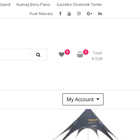
Stand
Kumaş Boru Pano
Gazebo Örümcek Tente
Fuar Masası
0
0
Total
₺
0,00
My Account