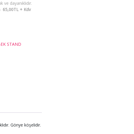
ık ve dayanıklıdır.
 65,00TL + Kdv
BEK STAND
ıdır. Gönye köşelidir.