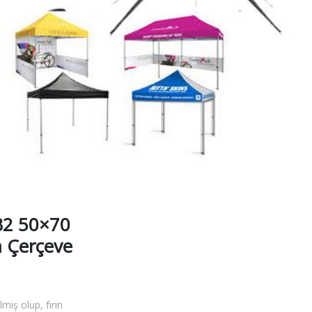
B2 50×70
 Çerçeve
iş olup, fırın