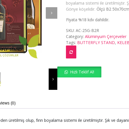
boyalama sistemi ile üretilmiştir. Ş
Gönye köşelidir.
Ölçü B2 50x70cm
Fiyata %18 kdv dahildir.
SKU:
AC-25G-B2R
Category:
Alüminyum Çerçeveler
Tags:
BUTTERFLY STAND
,
KELE
Hızlı Teklif Al!
views (0)
retilmiş olup, fırın boyalama sistemi ile üretilmiştir. Şık ve dayanıkl