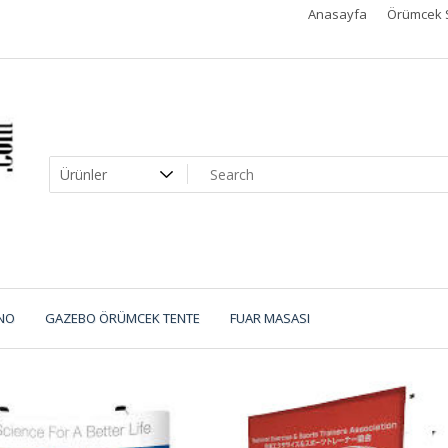
Anasayfa
Örümcek 
NO
GAZEBO ÖRÜMCEK TENTE
FUAR MASASI