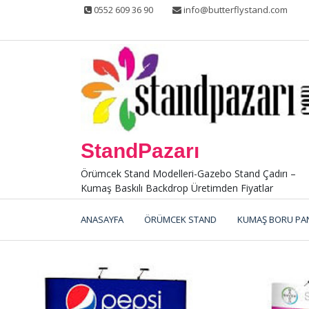
Skip
0552 609 36 90
info@butterflystand.com
to
content
StandPazarı
Örümcek Stand Modelleri-Gazebo Stand Çadırı –
Kumaş Baskılı Backdrop Üretimden Fiyatlar
ANASAYFA
ÖRÜMCEK STAND
KUMAŞ BORU PA