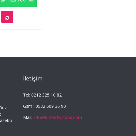
f
İletişim
Tel: 0212 325 10 82
Gsm : 0532 609 36 90
,Düz
k
Mail:
info@butterflystand.com
Gazebo