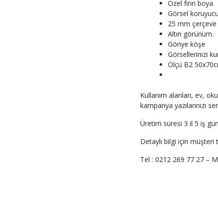
Özel fırın boya
Görsel koruyucu
25 mm çerçeve p
Altın görünüm.
Gönye köşe
Görsellerinizi 
Ölçü B2 50x70
Kullanım alanları, ev, okul
kampanya yazılarınızı se
Üretim süresi 3 il 5 iş gü
Detaylı bilgi için müşteri 
Tel : 0212 269 77 27 – Ma