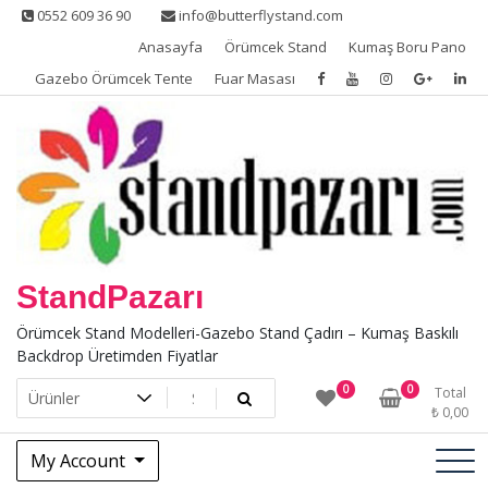
Skip
0552 609 36 90
info@butterflystand.com
to
Anasayfa
Örümcek Stand
Kumaş Boru Pano
content
Gazebo Örümcek Tente
Fuar Masası
StandPazarı
Örümcek Stand Modelleri-Gazebo Stand Çadırı – Kumaş Baskılı
Backdrop Üretimden Fiyatlar
0
0
Total
₺
0,00
My Account