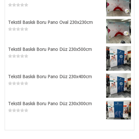
Rated
0
out
Tekstil Baskılı Boru Pano Oval 230x230cm
of
5
Rated
0
out
Tekstil Baskılı Boru Pano Düz 230x500cm
of
5
Rated
0
out
Tekstil Baskılı Boru Pano Düz 230x400cm
of
5
Rated
0
out
Tekstil Baskılı Boru Pano Düz 230x300cm
of
5
Rated
0
out
of
5